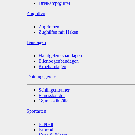
Dreikampfgürtel
Zughilfen
Zugriemen
Zughilfen mit Haken
Bandagen
Handgelenksbandagen
Ellenbogenbandagen
Kniebandagen
Trainingsgeräte
Schlingentrainer
Fitnessbänder
Gymnastikbälle
Sportarten
Fußball
Fahrrad