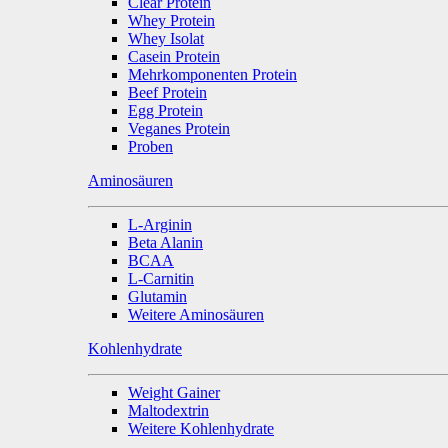
Clear Protein
Whey Protein
Whey Isolat
Casein Protein
Mehrkomponenten Protein
Beef Protein
Egg Protein
Veganes Protein
Proben
Aminosäuren
L-Arginin
Beta Alanin
BCAA
L-Carnitin
Glutamin
Weitere Aminosäuren
Kohlenhydrate
Weight Gainer
Maltodextrin
Weitere Kohlenhydrate