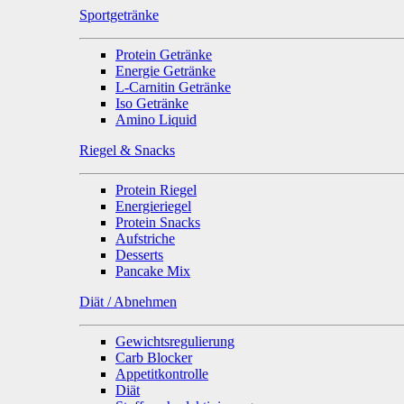
Sportgetränke
Protein Getränke
Energie Getränke
L-Carnitin Getränke
Iso Getränke
Amino Liquid
Riegel & Snacks
Protein Riegel
Energieriegel
Protein Snacks
Aufstriche
Desserts
Pancake Mix
Diät / Abnehmen
Gewichtsregulierung
Carb Blocker
Appetitkontrolle
Diät