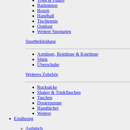
Yoga & Pilates
Badminton
Boxen
Handball
Tischtennis
Outdoor
Weitere Sportarten
Sportbekleidung
Armlinge, Beinlinge & Knielinge
Shirts
Überschuhe
Weiteres Zubehör
Rucksäcke
Shaker & Trinkflaschen
Taschen
Dosierpumpe
Handtücher
Weitere
Ernährung
Aufstrich