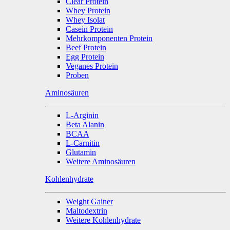
Clear Protein
Whey Protein
Whey Isolat
Casein Protein
Mehrkomponenten Protein
Beef Protein
Egg Protein
Veganes Protein
Proben
Aminosäuren
L-Arginin
Beta Alanin
BCAA
L-Carnitin
Glutamin
Weitere Aminosäuren
Kohlenhydrate
Weight Gainer
Maltodextrin
Weitere Kohlenhydrate