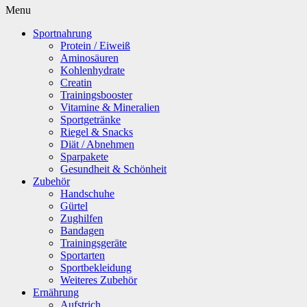
Menu
Sportnahrung
Protein / Eiweiß
Aminosäuren
Kohlenhydrate
Creatin
Trainingsbooster
Vitamine & Mineralien
Sportgetränke
Riegel & Snacks
Diät / Abnehmen
Sparpakete
Gesundheit & Schönheit
Zubehör
Handschuhe
Gürtel
Zughilfen
Bandagen
Trainingsgeräte
Sportarten
Sportbekleidung
Weiteres Zubehör
Ernährung
Aufstrich