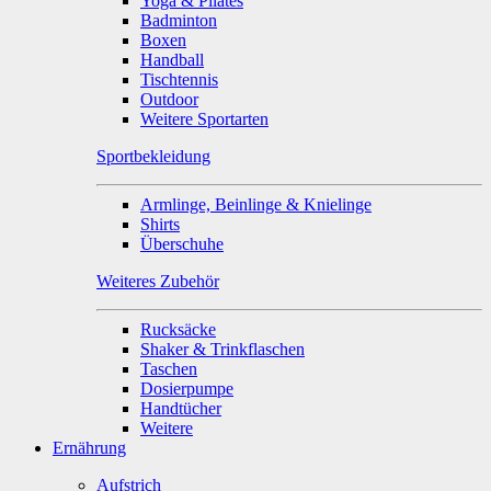
Yoga & Pilates
Badminton
Boxen
Handball
Tischtennis
Outdoor
Weitere Sportarten
Sportbekleidung
Armlinge, Beinlinge & Knielinge
Shirts
Überschuhe
Weiteres Zubehör
Rucksäcke
Shaker & Trinkflaschen
Taschen
Dosierpumpe
Handtücher
Weitere
Ernährung
Aufstrich