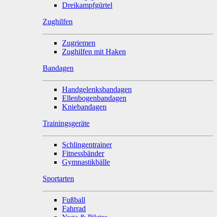
Dreikampfgürtel
Zughilfen
Zugriemen
Zughilfen mit Haken
Bandagen
Handgelenksbandagen
Ellenbogenbandagen
Kniebandagen
Trainingsgeräte
Schlingentrainer
Fitnessbänder
Gymnastikbälle
Sportarten
Fußball
Fahrrad