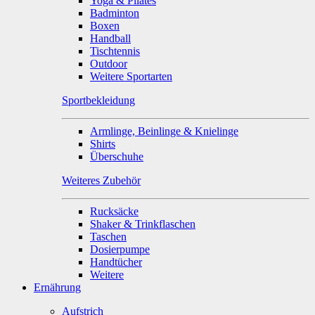
Yoga & Pilates
Badminton
Boxen
Handball
Tischtennis
Outdoor
Weitere Sportarten
Sportbekleidung
Armlinge, Beinlinge & Knielinge
Shirts
Überschuhe
Weiteres Zubehör
Rucksäcke
Shaker & Trinkflaschen
Taschen
Dosierpumpe
Handtücher
Weitere
Ernährung
Aufstrich