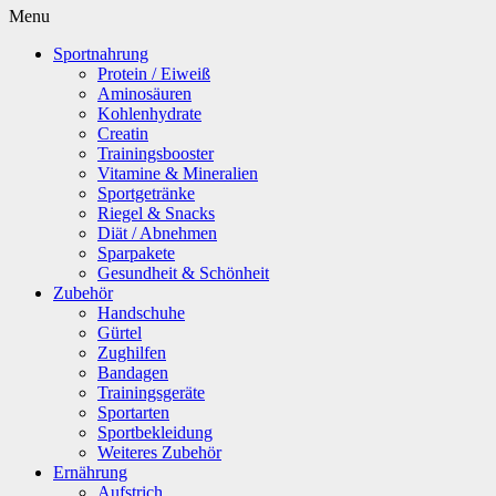
Menu
Sportnahrung
Protein / Eiweiß
Aminosäuren
Kohlenhydrate
Creatin
Trainingsbooster
Vitamine & Mineralien
Sportgetränke
Riegel & Snacks
Diät / Abnehmen
Sparpakete
Gesundheit & Schönheit
Zubehör
Handschuhe
Gürtel
Zughilfen
Bandagen
Trainingsgeräte
Sportarten
Sportbekleidung
Weiteres Zubehör
Ernährung
Aufstrich