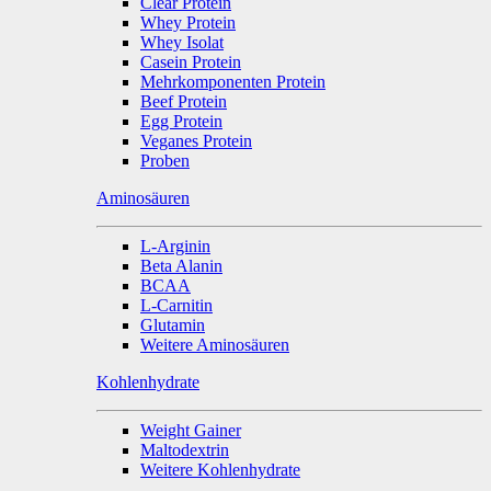
Clear Protein
Whey Protein
Whey Isolat
Casein Protein
Mehrkomponenten Protein
Beef Protein
Egg Protein
Veganes Protein
Proben
Aminosäuren
L-Arginin
Beta Alanin
BCAA
L-Carnitin
Glutamin
Weitere Aminosäuren
Kohlenhydrate
Weight Gainer
Maltodextrin
Weitere Kohlenhydrate