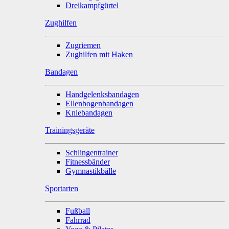
Dreikampfgürtel
Zughilfen
Zugriemen
Zughilfen mit Haken
Bandagen
Handgelenksbandagen
Ellenbogenbandagen
Kniebandagen
Trainingsgeräte
Schlingentrainer
Fitnessbänder
Gymnastikbälle
Sportarten
Fußball
Fahrrad