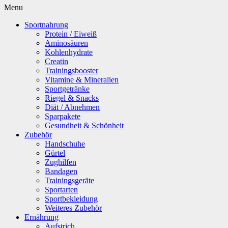
Menu
Sportnahrung
Protein / Eiweiß
Aminosäuren
Kohlenhydrate
Creatin
Trainingsbooster
Vitamine & Mineralien
Sportgetränke
Riegel & Snacks
Diät / Abnehmen
Sparpakete
Gesundheit & Schönheit
Zubehör
Handschuhe
Gürtel
Zughilfen
Bandagen
Trainingsgeräte
Sportarten
Sportbekleidung
Weiteres Zubehör
Ernährung
Aufstrich