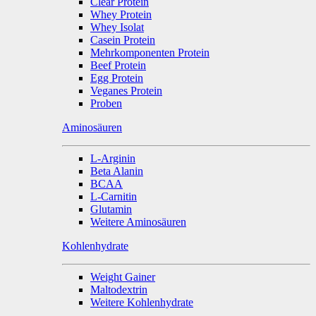
Clear Protein
Whey Protein
Whey Isolat
Casein Protein
Mehrkomponenten Protein
Beef Protein
Egg Protein
Veganes Protein
Proben
Aminosäuren
L-Arginin
Beta Alanin
BCAA
L-Carnitin
Glutamin
Weitere Aminosäuren
Kohlenhydrate
Weight Gainer
Maltodextrin
Weitere Kohlenhydrate