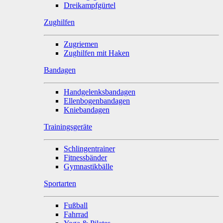
Dreikampfgürtel
Zughilfen
Zugriemen
Zughilfen mit Haken
Bandagen
Handgelenksbandagen
Ellenbogenbandagen
Kniebandagen
Trainingsgeräte
Schlingentrainer
Fitnessbänder
Gymnastikbälle
Sportarten
Fußball
Fahrrad