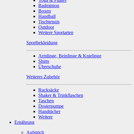
Yoga & Pilates
Badminton
Boxen
Handball
Tischtennis
Outdoor
Weitere Sportarten
Sportbekleidung
Armlinge, Beinlinge & Knielinge
Shirts
Überschuhe
Weiteres Zubehör
Rucksäcke
Shaker & Trinkflaschen
Taschen
Dosierpumpe
Handtücher
Weitere
Ernährung
Aufstrich