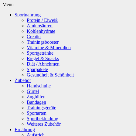
Menu
Sportnahrung
Protein / Eiweiß
Aminosäuren
Kohlenhydrate
Creatin
Trainingsbooster
Vitamine & Mineralien
Sportgetränke
Riegel & Snacks
Diät / Abnehmen
Sparpakete
Gesundheit & Schönheit
Zubehör
Handschuhe
Gürtel
Zughilfen
Bandagen
Trainingsgeräte
Sportarten
Sportbekleidung
Weiteres Zubehör
Ernährung
Aufstrich