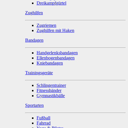
Dreikampfgürtel
Zughilfen
Zugriemen
Zughilfen mit Haken
Bandagen
Handgelenksbandagen
Ellenbogenbandagen
Kniebandagen
Trainingsgeräte
Schlingentrainer
Fitnessbänder
Gymnastikbälle
Sportarten
Fußball
Fahrrad