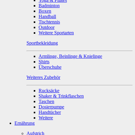
Yoga & Pilates
Badminton
Boxen
Handball
Tischtennis
Outdoor
Weitere Sportarten
Sportbekleidung
Armlinge, Beinlinge & Knielinge
Shirts
Überschuhe
Weiteres Zubehör
Rucksäcke
Shaker & Trinkflaschen
Taschen
Dosierpumpe
Handtücher
Weitere
Ernährung
Aufstrich