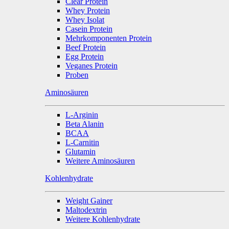
Clear Protein
Whey Protein
Whey Isolat
Casein Protein
Mehrkomponenten Protein
Beef Protein
Egg Protein
Veganes Protein
Proben
Aminosäuren
L-Arginin
Beta Alanin
BCAA
L-Carnitin
Glutamin
Weitere Aminosäuren
Kohlenhydrate
Weight Gainer
Maltodextrin
Weitere Kohlenhydrate