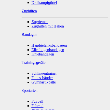
Dreikampfgürtel
Zughilfen
Zugriemen
Zughilfen mit Haken
Bandagen
Handgelenksbandagen
Ellenbogenbandagen
Kniebandagen
Trainingsgeräte
Schlingentrainer
Fitnessbänder
Gymnastikbälle
Sportarten
Fußball
Fahrrad