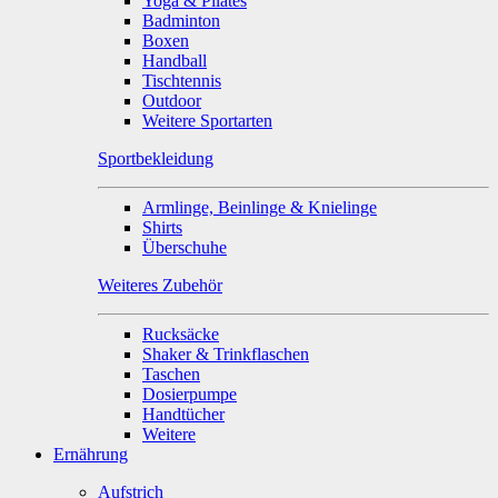
Yoga & Pilates
Badminton
Boxen
Handball
Tischtennis
Outdoor
Weitere Sportarten
Sportbekleidung
Armlinge, Beinlinge & Knielinge
Shirts
Überschuhe
Weiteres Zubehör
Rucksäcke
Shaker & Trinkflaschen
Taschen
Dosierpumpe
Handtücher
Weitere
Ernährung
Aufstrich