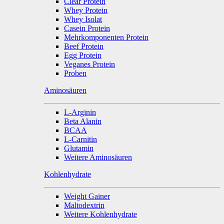
Clear Protein
Whey Protein
Whey Isolat
Casein Protein
Mehrkomponenten Protein
Beef Protein
Egg Protein
Veganes Protein
Proben
Aminosäuren
L-Arginin
Beta Alanin
BCAA
L-Carnitin
Glutamin
Weitere Aminosäuren
Kohlenhydrate
Weight Gainer
Maltodextrin
Weitere Kohlenhydrate