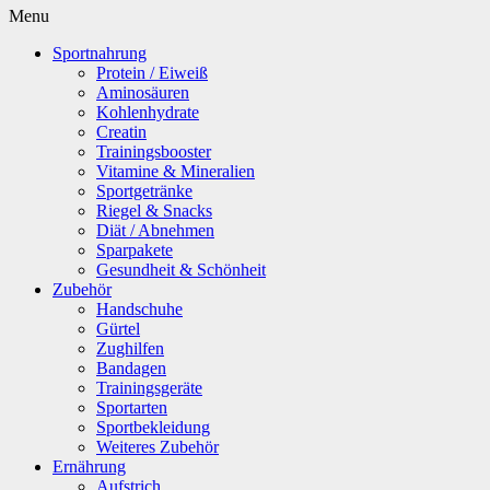
Menu
Sportnahrung
Protein / Eiweiß
Aminosäuren
Kohlenhydrate
Creatin
Trainingsbooster
Vitamine & Mineralien
Sportgetränke
Riegel & Snacks
Diät / Abnehmen
Sparpakete
Gesundheit & Schönheit
Zubehör
Handschuhe
Gürtel
Zughilfen
Bandagen
Trainingsgeräte
Sportarten
Sportbekleidung
Weiteres Zubehör
Ernährung
Aufstrich