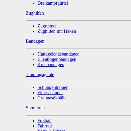
Dreikampfgürtel
Zughilfen
Zugriemen
Zughilfen mit Haken
Bandagen
Handgelenksbandagen
Ellenbogenbandagen
Kniebandagen
Trainingsgeräte
Schlingentrainer
Fitnessbänder
Gymnastikbälle
Sportarten
Fußball
Fahrrad