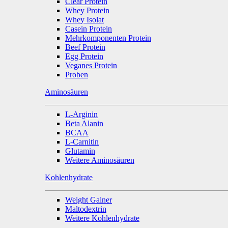
Clear Protein
Whey Protein
Whey Isolat
Casein Protein
Mehrkomponenten Protein
Beef Protein
Egg Protein
Veganes Protein
Proben
Aminosäuren
L-Arginin
Beta Alanin
BCAA
L-Carnitin
Glutamin
Weitere Aminosäuren
Kohlenhydrate
Weight Gainer
Maltodextrin
Weitere Kohlenhydrate