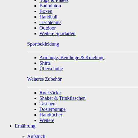
Yoga & Pilates
Badminton
Boxen
Handball
Tischtennis
Outdoor
Weitere Sportarten
Sportbekleidung
Armlinge, Beinlinge & Knielinge
Shirts
Überschuhe
Weiteres Zubehör
Rucksäcke
Shaker & Trinkflaschen
Taschen
Dosierpumpe
Handtücher
Weitere
Ernährung
Aufstrich