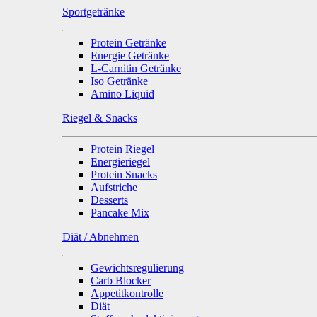
Sportgetränke
Protein Getränke
Energie Getränke
L-Carnitin Getränke
Iso Getränke
Amino Liquid
Riegel & Snacks
Protein Riegel
Energieriegel
Protein Snacks
Aufstriche
Desserts
Pancake Mix
Diät / Abnehmen
Gewichtsregulierung
Carb Blocker
Appetitkontrolle
Diät