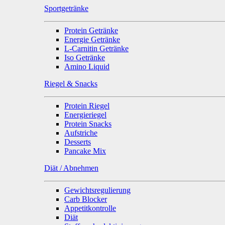
Sportgetränke
Protein Getränke
Energie Getränke
L-Carnitin Getränke
Iso Getränke
Amino Liquid
Riegel & Snacks
Protein Riegel
Energieriegel
Protein Snacks
Aufstriche
Desserts
Pancake Mix
Diät / Abnehmen
Gewichtsregulierung
Carb Blocker
Appetitkontrolle
Diät