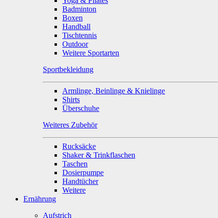
Yoga & Pilates
Badminton
Boxen
Handball
Tischtennis
Outdoor
Weitere Sportarten
Sportbekleidung
Armlinge, Beinlinge & Knielinge
Shirts
Überschuhe
Weiteres Zubehör
Rucksäcke
Shaker & Trinkflaschen
Taschen
Dosierpumpe
Handtücher
Weitere
Ernährung
Aufstrich