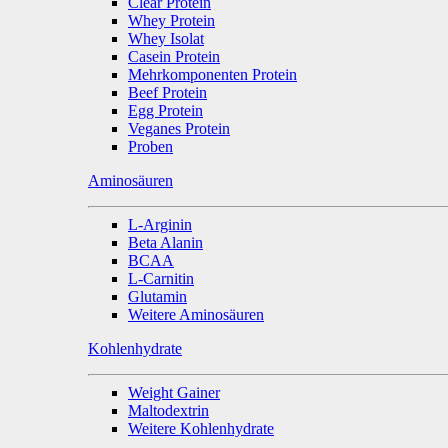
Clear Protein
Whey Protein
Whey Isolat
Casein Protein
Mehrkomponenten Protein
Beef Protein
Egg Protein
Veganes Protein
Proben
Aminosäuren
L-Arginin
Beta Alanin
BCAA
L-Carnitin
Glutamin
Weitere Aminosäuren
Kohlenhydrate
Weight Gainer
Maltodextrin
Weitere Kohlenhydrate