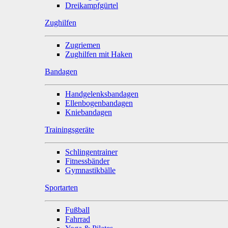
Dreikampfgürtel
Zughilfen
Zugriemen
Zughilfen mit Haken
Bandagen
Handgelenksbandagen
Ellenbogenbandagen
Kniebandagen
Trainingsgeräte
Schlingentrainer
Fitnessbänder
Gymnastikbälle
Sportarten
Fußball
Fahrrad