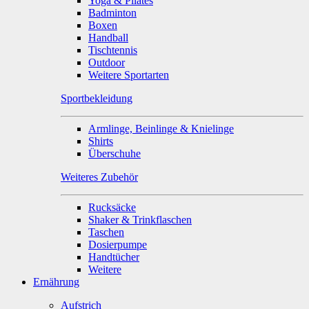
Yoga & Pilates
Badminton
Boxen
Handball
Tischtennis
Outdoor
Weitere Sportarten
Sportbekleidung
Armlinge, Beinlinge & Knielinge
Shirts
Überschuhe
Weiteres Zubehör
Rucksäcke
Shaker & Trinkflaschen
Taschen
Dosierpumpe
Handtücher
Weitere
Ernährung
Aufstrich