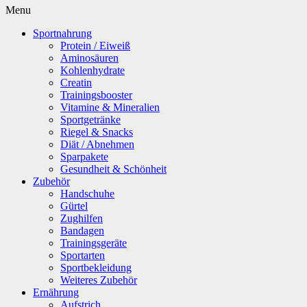
Menu
Sportnahrung
Protein / Eiweiß
Aminosäuren
Kohlenhydrate
Creatin
Trainingsbooster
Vitamine & Mineralien
Sportgetränke
Riegel & Snacks
Diät / Abnehmen
Sparpakete
Gesundheit & Schönheit
Zubehör
Handschuhe
Gürtel
Zughilfen
Bandagen
Trainingsgeräte
Sportarten
Sportbekleidung
Weiteres Zubehör
Ernährung
Aufstrich