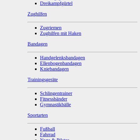
Dreikampfgürtel
Zughilfen
Zugriemen
Zughilfen mit Haken
Bandagen
Handgelenksbandagen
Ellenbogenbandagen
Kniebandagen
Trainingsgeräte
Schlingentrainer
Fitnessbänder
Gymnastikbälle
Sportarten
Fußball
Fahrrad