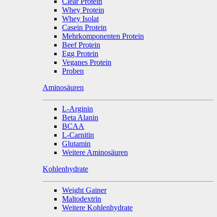
Clear Protein
Whey Protein
Whey Isolat
Casein Protein
Mehrkomponenten Protein
Beef Protein
Egg Protein
Veganes Protein
Proben
Aminosäuren
L-Arginin
Beta Alanin
BCAA
L-Carnitin
Glutamin
Weitere Aminosäuren
Kohlenhydrate
Weight Gainer
Maltodextrin
Weitere Kohlenhydrate