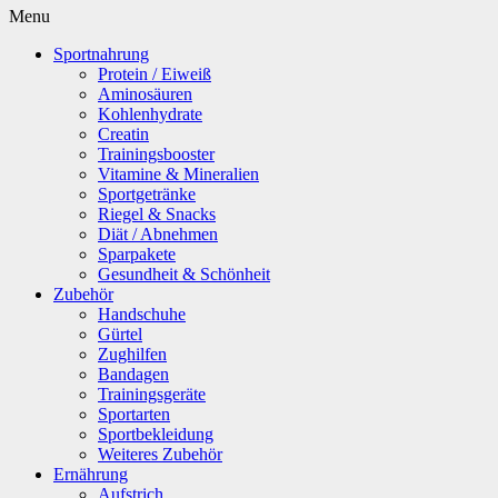
Menu
Sportnahrung
Protein / Eiweiß
Aminosäuren
Kohlenhydrate
Creatin
Trainingsbooster
Vitamine & Mineralien
Sportgetränke
Riegel & Snacks
Diät / Abnehmen
Sparpakete
Gesundheit & Schönheit
Zubehör
Handschuhe
Gürtel
Zughilfen
Bandagen
Trainingsgeräte
Sportarten
Sportbekleidung
Weiteres Zubehör
Ernährung
Aufstrich