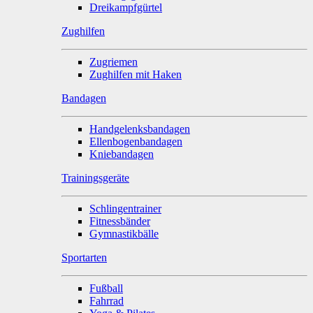
Dreikampfgürtel
Zughilfen
Zugriemen
Zughilfen mit Haken
Bandagen
Handgelenksbandagen
Ellenbogenbandagen
Kniebandagen
Trainingsgeräte
Schlingentrainer
Fitnessbänder
Gymnastikbälle
Sportarten
Fußball
Fahrrad