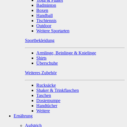
Yoga & Pilates
Badminton
Boxen
Handball
Tischtennis
Outdoor
Weitere Sportarten
Sportbekleidung
Armlinge, Beinlinge & Knielinge
Shirts
Überschuhe
Weiteres Zubehör
Rucksäcke
Shaker & Trinkflaschen
Taschen
Dosierpumpe
Handtücher
Weitere
Ernährung
Aufstrich