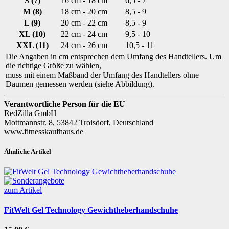
S (7)
16 cm - 18 cm
6,5 - 7
M (8)
18 cm - 20 cm
8,5 - 9
L (9)
20 cm - 22 cm
8,5 - 9
XL (10)
22 cm - 24 cm
9,5 - 10
XXL (11)
24 cm - 26 cm
10,5 - 11
Die Angaben in cm entsprechen dem Umfang des Handtellers. Um
die richtige Größe zu wählen,
muss mit einem Maßband der Umfang des Handtellers ohne
Daumen gemessen werden (siehe Abbildung).
Verantwortliche Person für die EU
RedZilla GmbH
Mottmannstr. 8, 53842 Troisdorf, Deutschland
www.fitnesskaufhaus.de
Ähnliche Artikel
zum Artikel
FitWelt Gel Technology Gewichtheberhandschuhe