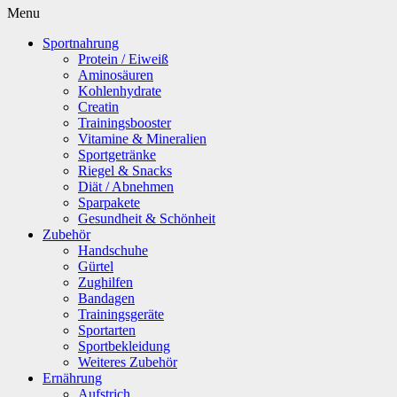
Menu
Sportnahrung
Protein / Eiweiß
Aminosäuren
Kohlenhydrate
Creatin
Trainingsbooster
Vitamine & Mineralien
Sportgetränke
Riegel & Snacks
Diät / Abnehmen
Sparpakete
Gesundheit & Schönheit
Zubehör
Handschuhe
Gürtel
Zughilfen
Bandagen
Trainingsgeräte
Sportarten
Sportbekleidung
Weiteres Zubehör
Ernährung
Aufstrich