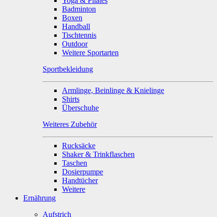
Yoga & Pilates
Badminton
Boxen
Handball
Tischtennis
Outdoor
Weitere Sportarten
Sportbekleidung
Armlinge, Beinlinge & Knielinge
Shirts
Überschuhe
Weiteres Zubehör
Rucksäcke
Shaker & Trinkflaschen
Taschen
Dosierpumpe
Handtücher
Weitere
Ernährung
Aufstrich