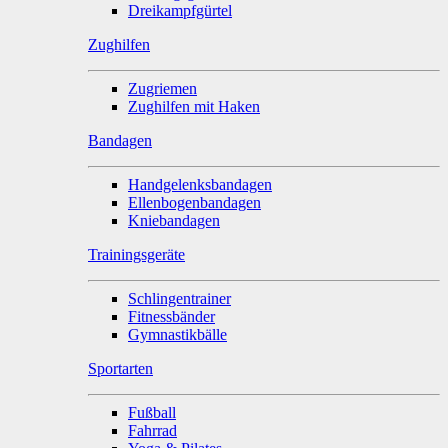
Dreikampfgürtel
Zughilfen
Zugriemen
Zughilfen mit Haken
Bandagen
Handgelenksbandagen
Ellenbogenbandagen
Kniebandagen
Trainingsgeräte
Schlingentrainer
Fitnessbänder
Gymnastikbälle
Sportarten
Fußball
Fahrrad