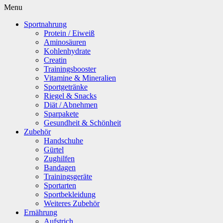
Menu
Sportnahrung
Protein / Eiweiß
Aminosäuren
Kohlenhydrate
Creatin
Trainingsbooster
Vitamine & Mineralien
Sportgetränke
Riegel & Snacks
Diät / Abnehmen
Sparpakete
Gesundheit & Schönheit
Zubehör
Handschuhe
Gürtel
Zughilfen
Bandagen
Trainingsgeräte
Sportarten
Sportbekleidung
Weiteres Zubehör
Ernährung
Aufstrich