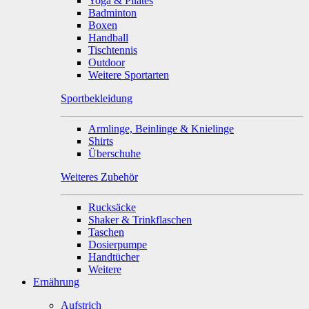
Yoga & Pilates
Badminton
Boxen
Handball
Tischtennis
Outdoor
Weitere Sportarten
Sportbekleidung
Armlinge, Beinlinge & Knielinge
Shirts
Überschuhe
Weiteres Zubehör
Rucksäcke
Shaker & Trinkflaschen
Taschen
Dosierpumpe
Handtücher
Weitere
Ernährung
Aufstrich