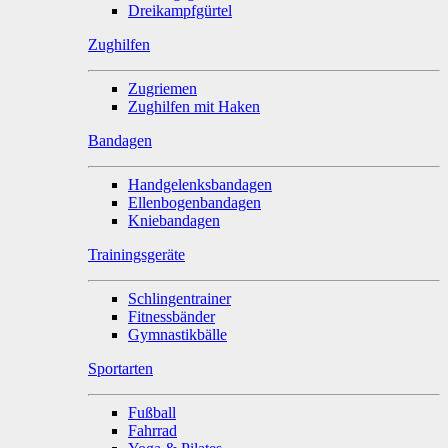
Dreikampfgürtel
Zughilfen
Zugriemen
Zughilfen mit Haken
Bandagen
Handgelenksbandagen
Ellenbogenbandagen
Kniebandagen
Trainingsgeräte
Schlingentrainer
Fitnessbänder
Gymnastikbälle
Sportarten
Fußball
Fahrrad