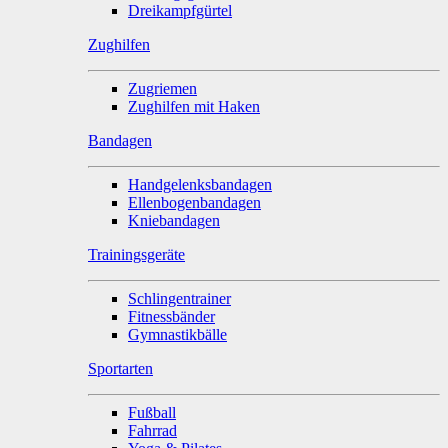
Dreikampfgürtel
Zughilfen
Zugriemen
Zughilfen mit Haken
Bandagen
Handgelenksbandagen
Ellenbogenbandagen
Kniebandagen
Trainingsgeräte
Schlingentrainer
Fitnessbänder
Gymnastikbälle
Sportarten
Fußball
Fahrrad