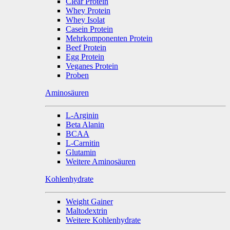
Clear Protein
Whey Protein
Whey Isolat
Casein Protein
Mehrkomponenten Protein
Beef Protein
Egg Protein
Veganes Protein
Proben
Aminosäuren
L-Arginin
Beta Alanin
BCAA
L-Carnitin
Glutamin
Weitere Aminosäuren
Kohlenhydrate
Weight Gainer
Maltodextrin
Weitere Kohlenhydrate