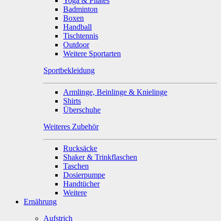
Yoga & Pilates
Badminton
Boxen
Handball
Tischtennis
Outdoor
Weitere Sportarten
Sportbekleidung
Armlinge, Beinlinge & Knielinge
Shirts
Überschuhe
Weiteres Zubehör
Rucksäcke
Shaker & Trinkflaschen
Taschen
Dosierpumpe
Handtücher
Weitere
Ernährung
Aufstrich