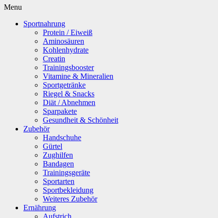
Menu
Sportnahrung
Protein / Eiweiß
Aminosäuren
Kohlenhydrate
Creatin
Trainingsbooster
Vitamine & Mineralien
Sportgetränke
Riegel & Snacks
Diät / Abnehmen
Sparpakete
Gesundheit & Schönheit
Zubehör
Handschuhe
Gürtel
Zughilfen
Bandagen
Trainingsgeräte
Sportarten
Sportbekleidung
Weiteres Zubehör
Ernährung
Aufstrich