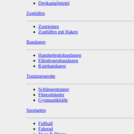
Dreikampfgürtel
Zughilfen
Zugriemen
Zughilfen mit Haken
Bandagen
Handgelenksbandagen
Ellenbogenbandagen
Kniebandagen
Trainingsgeräte
Schlingentrainer
Fitnessbänder
Gymnastikbälle
Sportarten
Fußball
Fahrrad