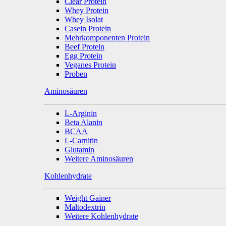
Clear Protein
Whey Protein
Whey Isolat
Casein Protein
Mehrkomponenten Protein
Beef Protein
Egg Protein
Veganes Protein
Proben
Aminosäuren
L-Arginin
Beta Alanin
BCAA
L-Carnitin
Glutamin
Weitere Aminosäuren
Kohlenhydrate
Weight Gainer
Maltodextrin
Weitere Kohlenhydrate