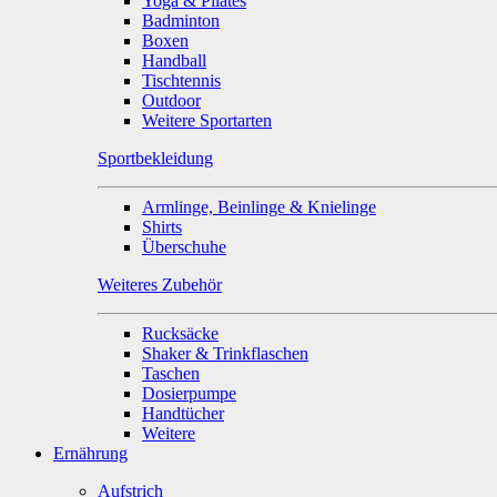
Yoga & Pilates
Badminton
Boxen
Handball
Tischtennis
Outdoor
Weitere Sportarten
Sportbekleidung
Armlinge, Beinlinge & Knielinge
Shirts
Überschuhe
Weiteres Zubehör
Rucksäcke
Shaker & Trinkflaschen
Taschen
Dosierpumpe
Handtücher
Weitere
Ernährung
Aufstrich