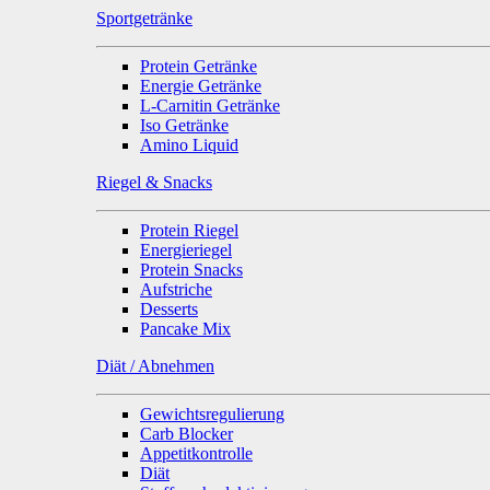
Sportgetränke
Protein Getränke
Energie Getränke
L-Carnitin Getränke
Iso Getränke
Amino Liquid
Riegel & Snacks
Protein Riegel
Energieriegel
Protein Snacks
Aufstriche
Desserts
Pancake Mix
Diät / Abnehmen
Gewichtsregulierung
Carb Blocker
Appetitkontrolle
Diät