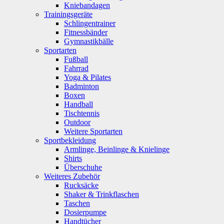
Kniebandagen
Trainingsgeräte
Schlingentrainer
Fitnessbänder
Gymnastikbälle
Sportarten
Fußball
Fahrrad
Yoga & Pilates
Badminton
Boxen
Handball
Tischtennis
Outdoor
Weitere Sportarten
Sportbekleidung
Armlinge, Beinlinge & Knielinge
Shirts
Überschuhe
Weiteres Zubehör
Rucksäcke
Shaker & Trinkflaschen
Taschen
Dosierpumpe
Handtücher