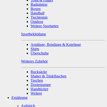
Yoga & Pilates
Badminton
Boxen
Handball
Tischtennis
Outdoor
Weitere Sportarten
Sportbekleidung
Armlinge, Beinlinge & Knielinge
Shirts
Überschuhe
Weiteres Zubehör
Rucksäcke
Shaker & Trinkflaschen
Taschen
Dosierpumpe
Handtücher
Weitere
Ernährung
Aufstrich