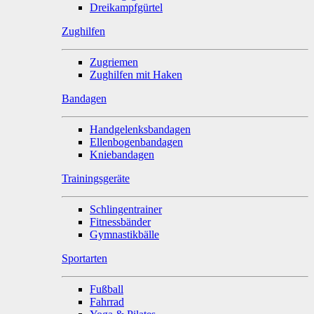
Dreikampfgürtel
Zughilfen
Zugriemen
Zughilfen mit Haken
Bandagen
Handgelenksbandagen
Ellenbogenbandagen
Kniebandagen
Trainingsgeräte
Schlingentrainer
Fitnessbänder
Gymnastikbälle
Sportarten
Fußball
Fahrrad