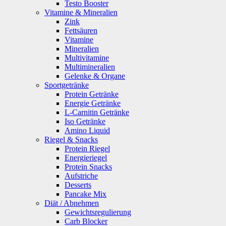
Testo Booster
Vitamine & Mineralien
Zink
Fettsäuren
Vitamine
Mineralien
Multivitamine
Multimineralien
Gelenke & Organe
Sportgetränke
Protein Getränke
Energie Getränke
L-Carnitin Getränke
Iso Getränke
Amino Liquid
Riegel & Snacks
Protein Riegel
Energieriegel
Protein Snacks
Aufstriche
Desserts
Pancake Mix
Diät / Abnehmen
Gewichtsregulierung
Carb Blocker