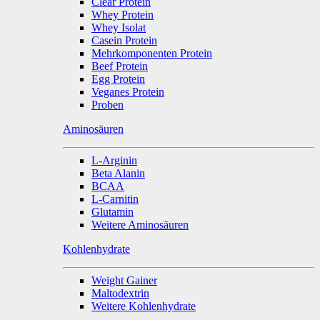
Clear Protein
Whey Protein
Whey Isolat
Casein Protein
Mehrkomponenten Protein
Beef Protein
Egg Protein
Veganes Protein
Proben
Aminosäuren
L-Arginin
Beta Alanin
BCAA
L-Carnitin
Glutamin
Weitere Aminosäuren
Kohlenhydrate
Weight Gainer
Maltodextrin
Weitere Kohlenhydrate