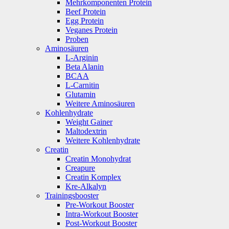
Mehrkomponenten Protein
Beef Protein
Egg Protein
Veganes Protein
Proben
Aminosäuren
L-Arginin
Beta Alanin
BCAA
L-Carnitin
Glutamin
Weitere Aminosäuren
Kohlenhydrate
Weight Gainer
Maltodextrin
Weitere Kohlenhydrate
Creatin
Creatin Monohydrat
Creapure
Creatin Komplex
Kre-Alkalyn
Trainingsbooster
Pre-Workout Booster
Intra-Workout Booster
Post-Workout Booster