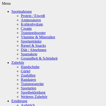
Menu
Sportnahrung
Protein / Eiweiß
Aminosäuren
Kohlenhydrate
Creatin
Trainingsbooster
Vitamine & Mineralien
Sportgetränke
Riegel & Snacks
Diät / Abnehmen
Sparpakete
Gesundheit & Schönheit
Zubehör
Handschuhe
Gürtel
Zughilfen
Bandagen
Trainingsgeräte
Sportarten
Sportbekleidung
Weiteres Zubehör
Ernährung
Aufstrich