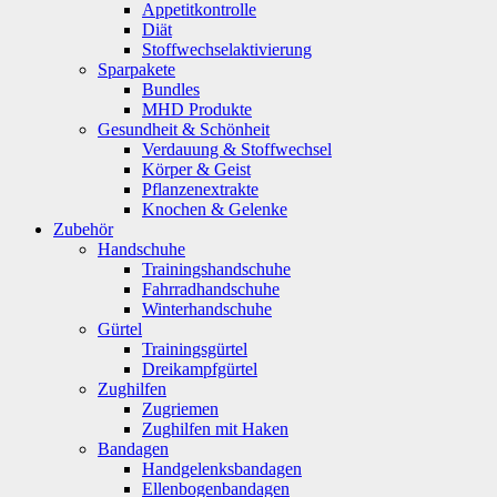
Appetitkontrolle
Diät
Stoffwechselaktivierung
Sparpakete
Bundles
MHD Produkte
Gesundheit & Schönheit
Verdauung & Stoffwechsel
Körper & Geist
Pflanzenextrakte
Knochen & Gelenke
Zubehör
Handschuhe
Trainingshandschuhe
Fahrradhandschuhe
Winterhandschuhe
Gürtel
Trainingsgürtel
Dreikampfgürtel
Zughilfen
Zugriemen
Zughilfen mit Haken
Bandagen
Handgelenksbandagen
Ellenbogenbandagen