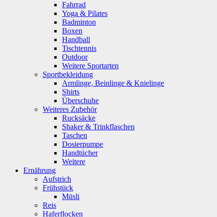
Fahrrad
Yoga & Pilates
Badminton
Boxen
Handball
Tischtennis
Outdoor
Weitere Sportarten
Sportbekleidung
Armlinge, Beinlinge & Knielinge
Shirts
Überschuhe
Weiteres Zubehör
Rucksäcke
Shaker & Trinkflaschen
Taschen
Dosierpumpe
Handtücher
Weitere
Ernährung
Aufstrich
Frühstück
Müsli
Reis
Haferflocken