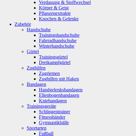
Verdauung & Stoffwechsel
Körper & Geist
Pflanzenextrakte
Knochen & Gelenke
Zubehör
Handschuhe
Trainingshandschuhe
Fahrradhandschuhe
Winterhandschuhe
Gürtel
Trainingsgürtel
Dreikampfgürtel
Zughilfen
Zugriemen
Zughilfen mit Haken
Bandagen
Handgelenksbandagen
Ellenbogenbandagen
Kniebandagen
Trainingsgeräte
Schlingentrainer
Fitnessbänder
Gymnastikbälle
Sportarten
Fußball