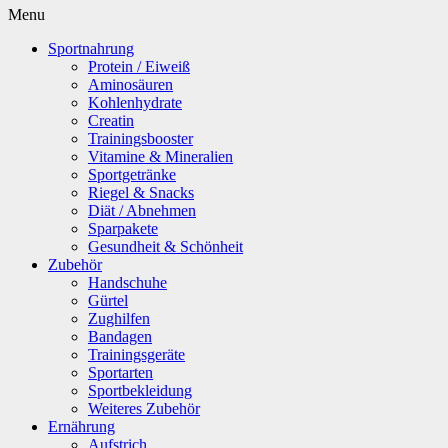
Menu
Sportnahrung
Protein / Eiweiß
Aminosäuren
Kohlenhydrate
Creatin
Trainingsbooster
Vitamine & Mineralien
Sportgetränke
Riegel & Snacks
Diät / Abnehmen
Sparpakete
Gesundheit & Schönheit
Zubehör
Handschuhe
Gürtel
Zughilfen
Bandagen
Trainingsgeräte
Sportarten
Sportbekleidung
Weiteres Zubehör
Ernährung
Aufstrich