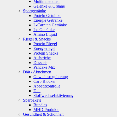
Multimineralien
Gelenke & Organe
Sportgetränke
Protein Getränke
Energie Getränke
L-Carnitin Getränke
Iso Getränke
Amino Liquid
Riegel & Snacks
Protein Riegel
Energieriegel
Protein Snacks
Aufstriche
Desserts
Pancake Mix
Diät / Abnehmen
Gewichtsregulierung
Carb Blocker
Appetitkontrolle
Diät
Stoffwechselaktivierung
Sparpakete
Bundles
MHD Produkte
Gesundheit & Schönheit