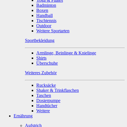
Yoga & Pilates
Badminton
Boxen
Handball
Tischtennis
Outdoor
Weitere Sportarten
Sportbekleidung
Armlinge, Beinlinge & Knielinge
Shirts
Überschuhe
Weiteres Zubehör
Rucksäcke
Shaker & Trinkflaschen
Taschen
Dosierpumpe
Handtücher
Weitere
Ernährung
Aufstrich