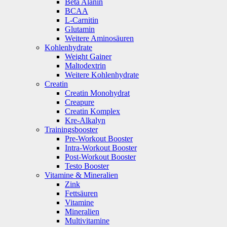
Beta Alanin
BCAA
L-Carnitin
Glutamin
Weitere Aminosäuren
Kohlenhydrate
Weight Gainer
Maltodextrin
Weitere Kohlenhydrate
Creatin
Creatin Monohydrat
Creapure
Creatin Komplex
Kre-Alkalyn
Trainingsbooster
Pre-Workout Booster
Intra-Workout Booster
Post-Workout Booster
Testo Booster
Vitamine & Mineralien
Zink
Fettsäuren
Vitamine
Mineralien
Multivitamine