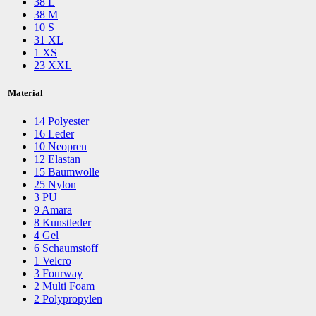
38
L
38
M
10
S
31
XL
1
XS
23
XXL
Material
14
Polyester
16
Leder
10
Neopren
12
Elastan
15
Baumwolle
25
Nylon
3
PU
9
Amara
8
Kunstleder
4
Gel
6
Schaumstoff
1
Velcro
3
Fourway
2
Multi Foam
2
Polypropylen