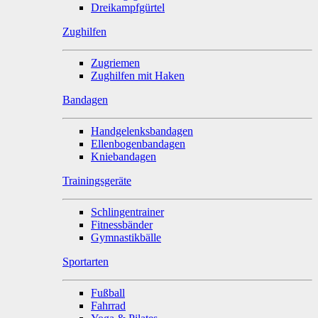
Dreikampfgürtel
Zughilfen
Zugriemen
Zughilfen mit Haken
Bandagen
Handgelenksbandagen
Ellenbogenbandagen
Kniebandagen
Trainingsgeräte
Schlingentrainer
Fitnessbänder
Gymnastikbälle
Sportarten
Fußball
Fahrrad