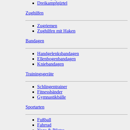
Dreikampfgürtel
Zughilfen
Zugriemen
Zughilfen mit Haken
Bandagen
Handgelenksbandagen
Ellenbogenbandagen
Kniebandagen
Trainingsgeräte
Schlingentrainer
Fitnessbänder
Gymnastikbälle
Sportarten
Fußball
Fahrrad