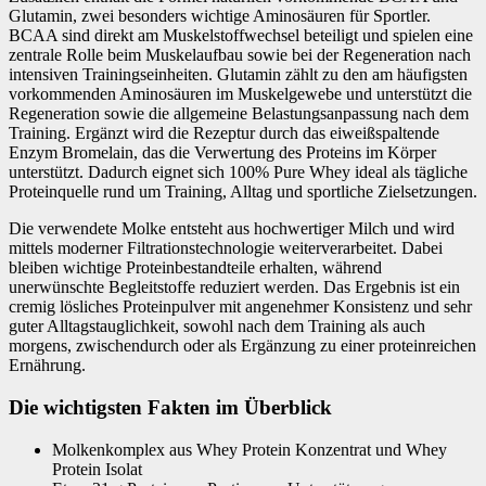
Glutamin, zwei besonders wichtige Aminosäuren für Sportler.
BCAA sind direkt am Muskelstoffwechsel beteiligt und spielen eine
zentrale Rolle beim Muskelaufbau sowie bei der Regeneration nach
intensiven Trainingseinheiten. Glutamin zählt zu den am häufigsten
vorkommenden Aminosäuren im Muskelgewebe und unterstützt die
Regeneration sowie die allgemeine Belastungsanpassung nach dem
Training. Ergänzt wird die Rezeptur durch das eiweißspaltende
Enzym Bromelain, das die Verwertung des Proteins im Körper
unterstützt. Dadurch eignet sich 100% Pure Whey ideal als tägliche
Proteinquelle rund um Training, Alltag und sportliche Zielsetzungen.
Die verwendete Molke entsteht aus hochwertiger Milch und wird
mittels moderner Filtrationstechnologie weiterverarbeitet. Dabei
bleiben wichtige Proteinbestandteile erhalten, während
unerwünschte Begleitstoffe reduziert werden. Das Ergebnis ist ein
cremig lösliches Proteinpulver mit angenehmer Konsistenz und sehr
guter Alltagstauglichkeit, sowohl nach dem Training als auch
morgens, zwischendurch oder als Ergänzung zu einer proteinreichen
Ernährung.
Die wichtigsten Fakten im Überblick
Molkenkomplex aus Whey Protein Konzentrat und Whey
Protein Isolat