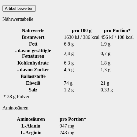
Nährwerttabelle
Nährwerte
pro 100 g
pro Portion*
Brennwert
1630 kJ / 386 kcal
456 kJ / 108 kcal
Fett
6,8 g
1,9 g
- davon gesättigte
2,4 g
0,7 g
Fettsäuren
Kohlenhydrate
6,3 g
1,8 g
- davon Zucker
4,5 g
1,3 g
Ballaststoffe
-
-
Eiweiß
74 g
21 g
Salz
1,2 g
0,33 g
* 28 g Pulver
Aminosäuren
Aminosäuren
pro Portion*
L-Alanin
947 mg
L-Arginin
743 mg