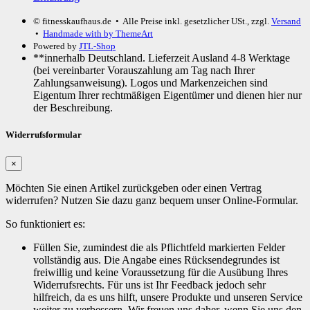
© fitnesskaufhaus.de
• Alle Preise inkl. gesetzlicher USt., zzgl.
Versand
•
Handmade with
by ThemeArt
Powered by
JTL-Shop
**innerhalb Deutschland. Lieferzeit Ausland 4-8 Werktage
(bei vereinbarter Vorauszahlung am Tag nach Ihrer
Zahlungsanweisung). Logos und Markenzeichen sind
Eigentum Ihrer rechtmäßigen Eigentümer und dienen hier nur
der Beschreibung.
Widerrufsformular
×
Möchten Sie einen Artikel zurückgeben oder einen Vertrag
widerrufen? Nutzen Sie dazu ganz bequem unser Online-Formular.
So funktioniert es:
Füllen Sie, zumindest die als Pflichtfeld markierten Felder
vollständig aus. Die Angabe eines Rücksendegrundes ist
freiwillig und keine Voraussetzung für die Ausübung Ihres
Widerrufsrechts. Für uns ist Ihr Feedback jedoch sehr
hilfreich, da es uns hilft, unsere Produkte und unseren Service
weiter zu verbessern. Wir freuen uns daher, wenn Sie uns den