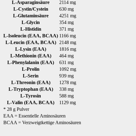
L-Asparaginsäure
2114 mg
L-Cystin/Cystein
630 mg
L-Glutaminsäure
4251 mg
L-Glycin
354 mg
L-Histidin
371 mg
L-Isoleucin (EAA, BCAA)
1166 mg
L-Leucin (EAA, BCAA)
2148 mg
L-Lysin (EAA)
1816 mg
L-Methionin (EAA)
464 mg
L-Phenylalanin (EAA)
631 mg
L-Prolin
1092 mg
L-Serin
939 mg
L-Threonin (EAA)
1278 mg
L-Tryptophan (EAA)
338 mg
L-Tyrosin
588 mg
L-Valin (EAA, BCAA)
1129 mg
* 28 g Pulver
EAA = Essentielle Aminosäuren
BCAA = Verzweigtkettige Aminosäuren