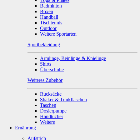
Yoga & Pilates
Badminton
Boxen
Handball
Tischtennis
Outdoor
Weitere Sportarten
Sportbekleidung
Armlinge, Beinlinge & Knielinge
Shirts
Überschuhe
Weiteres Zubehör
Rucksäcke
Shaker & Trinkflaschen
Taschen
Dosierpumpe
Handtücher
Weitere
Ernährung
Aufstrich