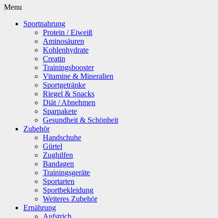
Menu
Sportnahrung
Protein / Eiweiß
Aminosäuren
Kohlenhydrate
Creatin
Trainingsbooster
Vitamine & Mineralien
Sportgetränke
Riegel & Snacks
Diät / Abnehmen
Sparpakete
Gesundheit & Schönheit
Zubehör
Handschuhe
Gürtel
Zughilfen
Bandagen
Trainingsgeräte
Sportarten
Sportbekleidung
Weiteres Zubehör
Ernährung
Aufstrich