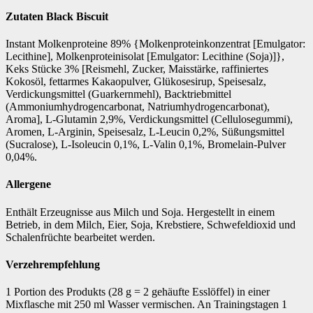
Zutaten Black Biscuit
Instant Molkenproteine 89% {Molkenproteinkonzentrat [Emulgator:
Lecithine], Molkenproteinisolat [Emulgator: Lecithine (Soja)]},
Keks Stücke 3% [Reismehl, Zucker, Maisstärke, raffiniertes
Kokosöl, fettarmes Kakaopulver, Glükosesirup, Speisesalz,
Verdickungsmittel (Guarkernmehl), Backtriebmittel
(Ammoniumhydrogencarbonat, Natriumhydrogencarbonat),
Aroma], L-Glutamin 2,9%, Verdickungsmittel (Cellulosegummi),
Aromen, L-Arginin, Speisesalz, L-Leucin 0,2%, Süßungsmittel
(Sucralose), L-Isoleucin 0,1%, L-Valin 0,1%, Bromelain-Pulver
0,04%.
Allergene
Enthält Erzeugnisse aus Milch und Soja. Hergestellt in einem
Betrieb, in dem Milch, Eier, Soja, Krebstiere, Schwefeldioxid und
Schalenfrüchte bearbeitet werden.
Verzehrempfehlung
1 Portion des Produkts (28 g = 2 gehäufte Esslöffel) in einer
Mixflasche mit 250 ml Wasser vermischen. An Trainingstagen 1