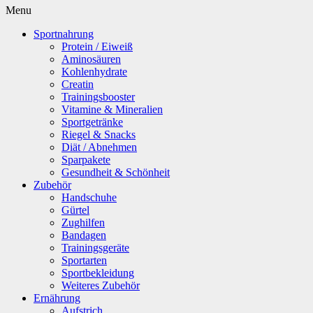
Menu
Sportnahrung
Protein / Eiweiß
Aminosäuren
Kohlenhydrate
Creatin
Trainingsbooster
Vitamine & Mineralien
Sportgetränke
Riegel & Snacks
Diät / Abnehmen
Sparpakete
Gesundheit & Schönheit
Zubehör
Handschuhe
Gürtel
Zughilfen
Bandagen
Trainingsgeräte
Sportarten
Sportbekleidung
Weiteres Zubehör
Ernährung
Aufstrich