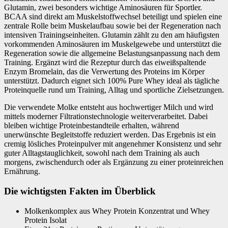
Glutamin, zwei besonders wichtige Aminosäuren für Sportler.
BCAA sind direkt am Muskelstoffwechsel beteiligt und spielen eine
zentrale Rolle beim Muskelaufbau sowie bei der Regeneration nach
intensiven Trainingseinheiten. Glutamin zählt zu den am häufigsten
vorkommenden Aminosäuren im Muskelgewebe und unterstützt die
Regeneration sowie die allgemeine Belastungsanpassung nach dem
Training. Ergänzt wird die Rezeptur durch das eiweißspaltende
Enzym Bromelain, das die Verwertung des Proteins im Körper
unterstützt. Dadurch eignet sich 100% Pure Whey ideal als tägliche
Proteinquelle rund um Training, Alltag und sportliche Zielsetzungen.
Die verwendete Molke entsteht aus hochwertiger Milch und wird
mittels moderner Filtrationstechnologie weiterverarbeitet. Dabei
bleiben wichtige Proteinbestandteile erhalten, während
unerwünschte Begleitstoffe reduziert werden. Das Ergebnis ist ein
cremig lösliches Proteinpulver mit angenehmer Konsistenz und sehr
guter Alltagstauglichkeit, sowohl nach dem Training als auch
morgens, zwischendurch oder als Ergänzung zu einer proteinreichen
Ernährung.
Die wichtigsten Fakten im Überblick
Molkenkomplex aus Whey Protein Konzentrat und Whey
Protein Isolat