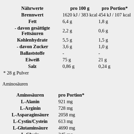
Nährwerte
pro 100 g
pro Portion*
Brennwert
1620 kJ / 383 kcal
454 kJ / 107 kcal
Fett
6,4 g
1,8 g
- davon gesättigte
2,2 g
0,6 g
Fettsäuren
Kohlenhydrate
5,5 g
1,5 g
- davon Zucker
3,6 g
1,0 g
Ballaststoffe
-
-
Eiweiß
75 g
21 g
Salz
0,86 g
0,24 g
* 28 g Pulver
Aminosäuren
Aminosäuren
pro Portion*
L-Alanin
921 mg
L-Arginin
728 mg
L-Asparaginsäure
2058 mg
L-Cystin/Cystein
613 mg
L-Glutaminsäure
4690 mg