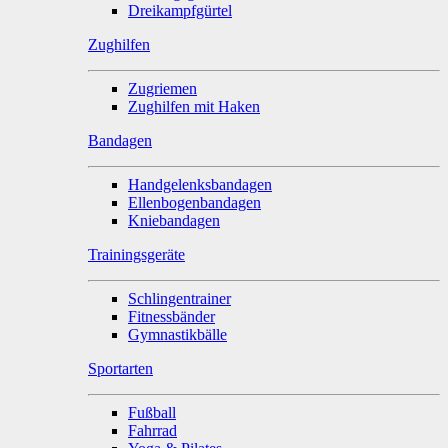
Dreikampfgürtel
Zughilfen
Zugriemen
Zughilfen mit Haken
Bandagen
Handgelenksbandagen
Ellenbogenbandagen
Kniebandagen
Trainingsgeräte
Schlingentrainer
Fitnessbänder
Gymnastikbälle
Sportarten
Fußball
Fahrrad