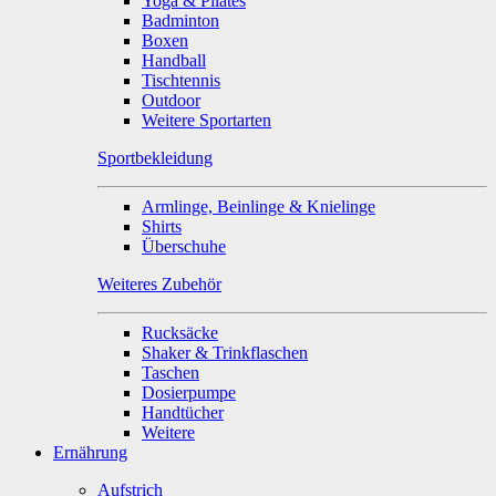
Yoga & Pilates
Badminton
Boxen
Handball
Tischtennis
Outdoor
Weitere Sportarten
Sportbekleidung
Armlinge, Beinlinge & Knielinge
Shirts
Überschuhe
Weiteres Zubehör
Rucksäcke
Shaker & Trinkflaschen
Taschen
Dosierpumpe
Handtücher
Weitere
Ernährung
Aufstrich