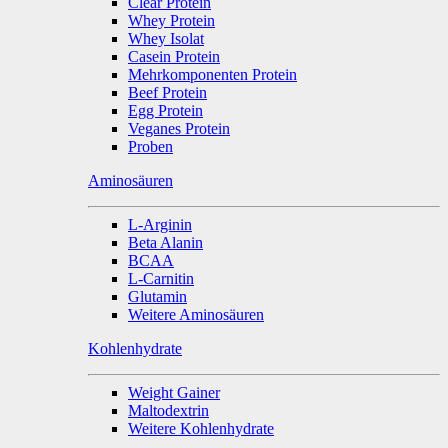
Clear Protein
Whey Protein
Whey Isolat
Casein Protein
Mehrkomponenten Protein
Beef Protein
Egg Protein
Veganes Protein
Proben
Aminosäuren
L-Arginin
Beta Alanin
BCAA
L-Carnitin
Glutamin
Weitere Aminosäuren
Kohlenhydrate
Weight Gainer
Maltodextrin
Weitere Kohlenhydrate