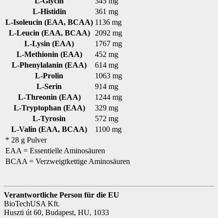
L-Glycin
345 mg
L-Histidin
361 mg
L-Isoleucin (EAA, BCAA)
1136 mg
L-Leucin (EAA, BCAA)
2092 mg
L-Lysin (EAA)
1767 mg
L-Methionin (EAA)
452 mg
L-Phenylalanin (EAA)
614 mg
L-Prolin
1063 mg
L-Serin
914 mg
L-Threonin (EAA)
1244 mg
L-Tryptophan (EAA)
329 mg
L-Tyrosin
572 mg
L-Valin (EAA, BCAA)
1100 mg
* 28 g Pulver
EAA = Essentielle Aminosäuren
BCAA = Verzweigtkettige Aminosäuren
Verantwortliche Person für die EU
BioTechUSA Kft.
Huszti út 60, Budapest, HU, 1033