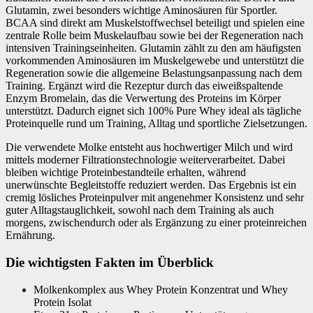
Glutamin, zwei besonders wichtige Aminosäuren für Sportler.
BCAA sind direkt am Muskelstoffwechsel beteiligt und spielen eine
zentrale Rolle beim Muskelaufbau sowie bei der Regeneration nach
intensiven Trainingseinheiten. Glutamin zählt zu den am häufigsten
vorkommenden Aminosäuren im Muskelgewebe und unterstützt die
Regeneration sowie die allgemeine Belastungsanpassung nach dem
Training. Ergänzt wird die Rezeptur durch das eiweißspaltende
Enzym Bromelain, das die Verwertung des Proteins im Körper
unterstützt. Dadurch eignet sich 100% Pure Whey ideal als tägliche
Proteinquelle rund um Training, Alltag und sportliche Zielsetzungen.
Die verwendete Molke entsteht aus hochwertiger Milch und wird
mittels moderner Filtrationstechnologie weiterverarbeitet. Dabei
bleiben wichtige Proteinbestandteile erhalten, während
unerwünschte Begleitstoffe reduziert werden. Das Ergebnis ist ein
cremig lösliches Proteinpulver mit angenehmer Konsistenz und sehr
guter Alltagstauglichkeit, sowohl nach dem Training als auch
morgens, zwischendurch oder als Ergänzung zu einer proteinreichen
Ernährung.
Die wichtigsten Fakten im Überblick
Molkenkomplex aus Whey Protein Konzentrat und Whey
Protein Isolat