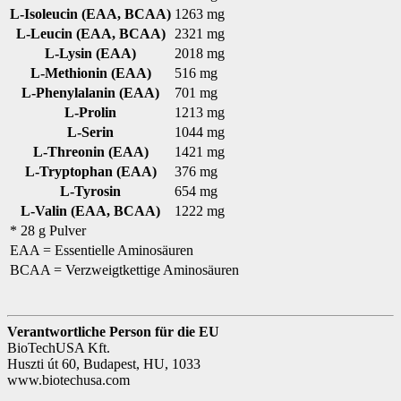
L-Isoleucin (EAA, BCAA)
1263 mg
L-Leucin (EAA, BCAA)
2321 mg
L-Lysin (EAA)
2018 mg
L-Methionin (EAA)
516 mg
L-Phenylalanin (EAA)
701 mg
L-Prolin
1213 mg
L-Serin
1044 mg
L-Threonin (EAA)
1421 mg
L-Tryptophan (EAA)
376 mg
L-Tyrosin
654 mg
L-Valin (EAA, BCAA)
1222 mg
* 28 g Pulver
EAA = Essentielle Aminosäuren
BCAA = Verzweigtkettige Aminosäuren
Verantwortliche Person für die EU
BioTechUSA Kft.
Huszti út 60, Budapest, HU, 1033
www.biotechusa.com