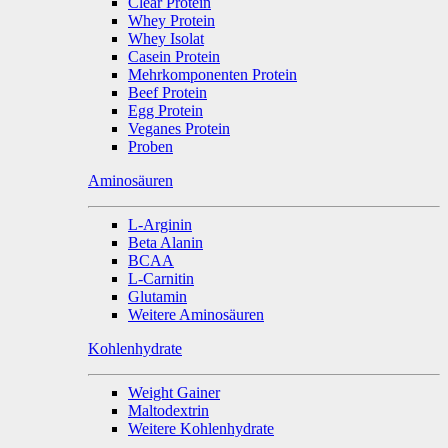
Clear Protein
Whey Protein
Whey Isolat
Casein Protein
Mehrkomponenten Protein
Beef Protein
Egg Protein
Veganes Protein
Proben
Aminosäuren
L-Arginin
Beta Alanin
BCAA
L-Carnitin
Glutamin
Weitere Aminosäuren
Kohlenhydrate
Weight Gainer
Maltodextrin
Weitere Kohlenhydrate