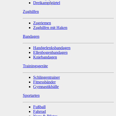
Dreikampfgürtel
Zughilfen
Zugriemen
Zughilfen mit Haken
Bandagen
Handgelenksbandagen
Ellenbogenbandagen
Kniebandagen
Trainingsgeräte
Schlingentrainer
Fitnessbänder
Gymnastikbälle
Sportarten
Fußball
Fahrrad