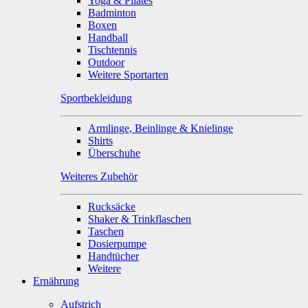
Yoga & Pilates
Badminton
Boxen
Handball
Tischtennis
Outdoor
Weitere Sportarten
Sportbekleidung
Armlinge, Beinlinge & Knielinge
Shirts
Überschuhe
Weiteres Zubehör
Rucksäcke
Shaker & Trinkflaschen
Taschen
Dosierpumpe
Handtücher
Weitere
Ernährung
Aufstrich