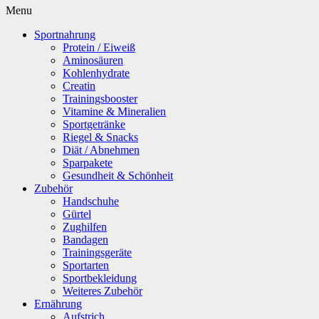
Menu
Sportnahrung
Protein / Eiweiß
Aminosäuren
Kohlenhydrate
Creatin
Trainingsbooster
Vitamine & Mineralien
Sportgetränke
Riegel & Snacks
Diät / Abnehmen
Sparpakete
Gesundheit & Schönheit
Zubehör
Handschuhe
Gürtel
Zughilfen
Bandagen
Trainingsgeräte
Sportarten
Sportbekleidung
Weiteres Zubehör
Ernährung
Aufstrich