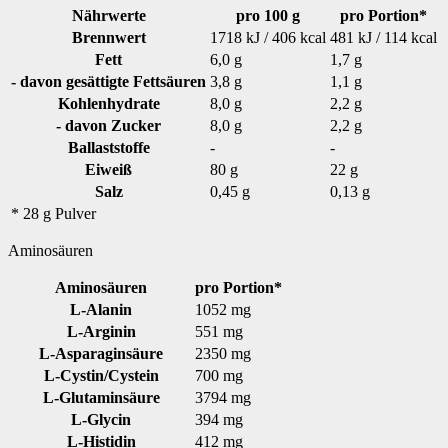
Nährwerte
pro 100 g
pro Portion*
Brennwert
1718 kJ / 406 kcal
481 kJ / 114 kcal
Fett
6,0 g
1,7 g
- davon gesättigte Fettsäuren
3,8 g
1,1 g
Kohlenhydrate
8,0 g
2,2 g
- davon Zucker
8,0 g
2,2 g
Ballaststoffe
-
-
Eiweiß
80 g
22 g
Salz
0,45 g
0,13 g
* 28 g Pulver
Aminosäuren
Aminosäuren
pro Portion*
L-Alanin
1052 mg
L-Arginin
551 mg
L-Asparaginsäure
2350 mg
L-Cystin/Cystein
700 mg
L-Glutaminsäure
3794 mg
L-Glycin
394 mg
L-Histidin
412 mg