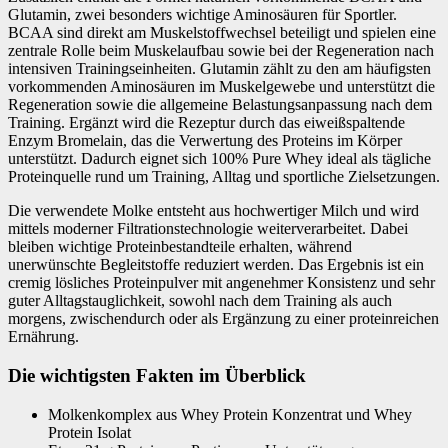
Glutamin, zwei besonders wichtige Aminosäuren für Sportler.
BCAA sind direkt am Muskelstoffwechsel beteiligt und spielen eine
zentrale Rolle beim Muskelaufbau sowie bei der Regeneration nach
intensiven Trainingseinheiten. Glutamin zählt zu den am häufigsten
vorkommenden Aminosäuren im Muskelgewebe und unterstützt die
Regeneration sowie die allgemeine Belastungsanpassung nach dem
Training. Ergänzt wird die Rezeptur durch das eiweißspaltende
Enzym Bromelain, das die Verwertung des Proteins im Körper
unterstützt. Dadurch eignet sich 100% Pure Whey ideal als tägliche
Proteinquelle rund um Training, Alltag und sportliche Zielsetzungen.
Die verwendete Molke entsteht aus hochwertiger Milch und wird
mittels moderner Filtrationstechnologie weiterverarbeitet. Dabei
bleiben wichtige Proteinbestandteile erhalten, während
unerwünschte Begleitstoffe reduziert werden. Das Ergebnis ist ein
cremig lösliches Proteinpulver mit angenehmer Konsistenz und sehr
guter Alltagstauglichkeit, sowohl nach dem Training als auch
morgens, zwischendurch oder als Ergänzung zu einer proteinreichen
Ernährung.
Die wichtigsten Fakten im Überblick
Molkenkomplex aus Whey Protein Konzentrat und Whey
Protein Isolat