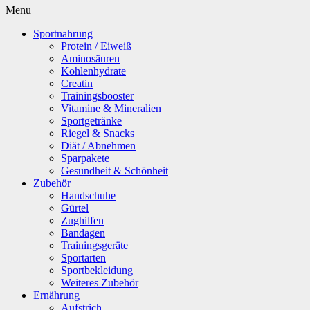
Menu
Sportnahrung
Protein / Eiweiß
Aminosäuren
Kohlenhydrate
Creatin
Trainingsbooster
Vitamine & Mineralien
Sportgetränke
Riegel & Snacks
Diät / Abnehmen
Sparpakete
Gesundheit & Schönheit
Zubehör
Handschuhe
Gürtel
Zughilfen
Bandagen
Trainingsgeräte
Sportarten
Sportbekleidung
Weiteres Zubehör
Ernährung
Aufstrich