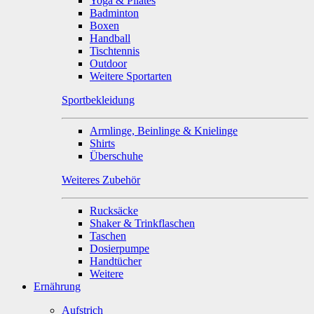
Yoga & Pilates
Badminton
Boxen
Handball
Tischtennis
Outdoor
Weitere Sportarten
Sportbekleidung
Armlinge, Beinlinge & Knielinge
Shirts
Überschuhe
Weiteres Zubehör
Rucksäcke
Shaker & Trinkflaschen
Taschen
Dosierpumpe
Handtücher
Weitere
Ernährung
Aufstrich