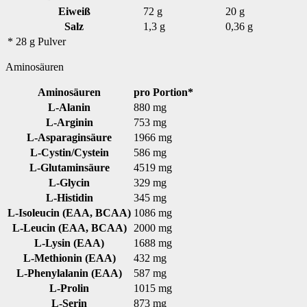
Eiweiß
72 g
20 g
Salz
1,3 g
0,36 g
* 28 g Pulver
Aminosäuren
Aminosäuren
pro Portion*
L-Alanin
880 mg
L-Arginin
753 mg
L-Asparaginsäure
1966 mg
L-Cystin/Cystein
586 mg
L-Glutaminsäure
4519 mg
L-Glycin
329 mg
L-Histidin
345 mg
L-Isoleucin (EAA, BCAA)
1086 mg
L-Leucin (EAA, BCAA)
2000 mg
L-Lysin (EAA)
1688 mg
L-Methionin (EAA)
432 mg
L-Phenylalanin (EAA)
587 mg
L-Prolin
1015 mg
L-Serin
873 mg