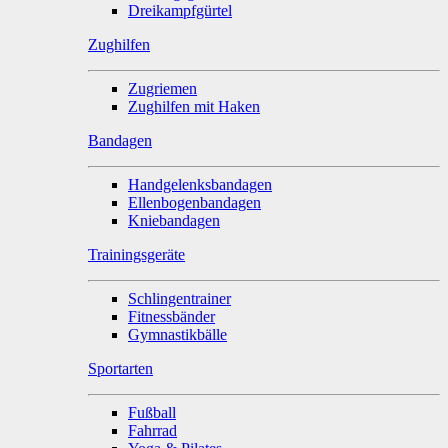
Dreikampfgürtel
Zughilfen
Zugriemen
Zughilfen mit Haken
Bandagen
Handgelenksbandagen
Ellenbogenbandagen
Kniebandagen
Trainingsgeräte
Schlingentrainer
Fitnessbänder
Gymnastikbälle
Sportarten
Fußball
Fahrrad