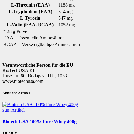
L-Threonin (EAA)
1188 mg
L-Tryptophan (EAA)
314 mg
L-Tyrosin
547 mg
L-Valin (EAA, BCAA)
1052 mg
* 28 g Pulver
EAA = Essentielle Aminosäuren
BCAA = Verzweigtkettige Aminosäuren
Verantwortliche Person für die EU
BioTechUSA Kft.
Huszti út 60, Budapest, HU, 1033
www.biotechusa.com
Ähnliche Artikel
zum Artikel
Biotech USA 100% Pure Whey 400g
18,50 €