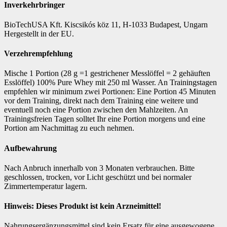
Inverkehrbringer
BioTechUSA Kft. Kiscsikós köz 11, H-1033 Budapest, Ungarn
Hergestellt in der EU.
Verzehrempfehlung
Mische 1 Portion (28 g =1 gestrichener Messlöffel = 2 gehäuften
Esslöffel) 100% Pure Whey mit 250 ml Wasser. An Trainingstagen
empfehlen wir minimum zwei Portionen: Eine Portion 45 Minuten
vor dem Training, direkt nach dem Training eine weitere und
eventuell noch eine Portion zwischen den Mahlzeiten. An
Trainingsfreien Tagen solltet Ihr eine Portion morgens und eine
Portion am Nachmittag zu euch nehmen.
Aufbewahrung
Nach Anbruch innerhalb von 3 Monaten verbrauchen. Bitte
geschlossen, trocken, vor Licht geschützt und bei normaler
Zimmertemperatur lagern.
Hinweis: Dieses Produkt ist kein Arzneimittel!
Nahrungsergänzungsmittel sind kein Ersatz für eine ausgewogene