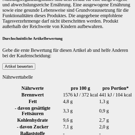
und abwechslungsreiche Ernährung. Eine ausgewogene Ernährung
sowie eine gesunde Lebensweise sind Grundvoraussetzung für die
Funktionalitäten dieses Produktes. Die angegebene empfohlene
Tagesverzehrmenge darf nicht überschritten werden. Produkt
außerhalb der Reichweite von Kindern aufbewahren.
Durchschnittliche Artikelbewertung
Gebe die erste Bewertung für diesen Artikel ab und helfe Anderen
bei der Kaufenscheidung:
Nährwerttabelle
Nährwerte
pro 100 g
pro Portion*
Brennwert
1576 kJ / 372 kcal
441 kJ / 104 kcal
Fett
4,8 g
1,3 g
- davon gesättigte
3,3 g
0,9 g
Fettsäuren
Kohlenhydrate
9,6 g
2,7 g
- davon Zucker
7,1 g
2,0 g
Ballaststoffe
-
-