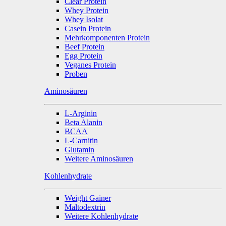
Clear Protein
Whey Protein
Whey Isolat
Casein Protein
Mehrkomponenten Protein
Beef Protein
Egg Protein
Veganes Protein
Proben
Aminosäuren
L-Arginin
Beta Alanin
BCAA
L-Carnitin
Glutamin
Weitere Aminosäuren
Kohlenhydrate
Weight Gainer
Maltodextrin
Weitere Kohlenhydrate