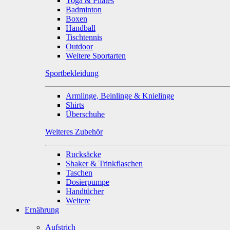
Yoga & Pilates
Badminton
Boxen
Handball
Tischtennis
Outdoor
Weitere Sportarten
Sportbekleidung
Armlinge, Beinlinge & Knielinge
Shirts
Überschuhe
Weiteres Zubehör
Rucksäcke
Shaker & Trinkflaschen
Taschen
Dosierpumpe
Handtücher
Weitere
Ernährung
Aufstrich