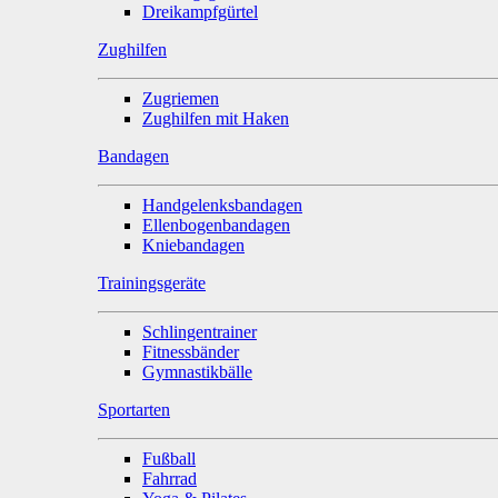
Dreikampfgürtel
Zughilfen
Zugriemen
Zughilfen mit Haken
Bandagen
Handgelenksbandagen
Ellenbogenbandagen
Kniebandagen
Trainingsgeräte
Schlingentrainer
Fitnessbänder
Gymnastikbälle
Sportarten
Fußball
Fahrrad