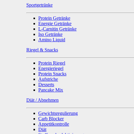
Sportgetränke
Protein Getränke
Energie Getränke
L-Carnitin Getränke
Iso Getränke
Amino Liquid
Riegel & Snacks
Protein Riegel
Energieriegel
Protein Snacks
Aufstriche
Desserts
Pancake Mix
Diät / Abnehmen
Gewichtsregulierung
Carb Blocker
Appetitkontrolle
Diät