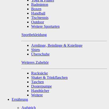
Yoga & Pilates
Badminton
Boxen
Handball
Tischtennis
Outdoor
Weitere Sportarten
Sportbekleidung
Armlinge, Beinlinge & Knielinge
Shirts
Überschuhe
Weiteres Zubehör
Rucksäcke
Shaker & Trinkflaschen
Taschen
Dosierpumpe
Handtücher
Weitere
Ernährung
Aufstrich