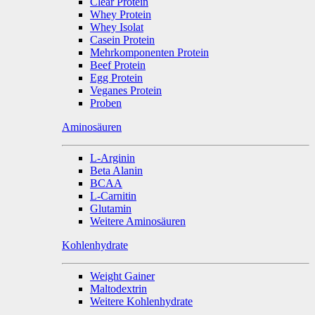
Clear Protein
Whey Protein
Whey Isolat
Casein Protein
Mehrkomponenten Protein
Beef Protein
Egg Protein
Veganes Protein
Proben
Aminosäuren
L-Arginin
Beta Alanin
BCAA
L-Carnitin
Glutamin
Weitere Aminosäuren
Kohlenhydrate
Weight Gainer
Maltodextrin
Weitere Kohlenhydrate