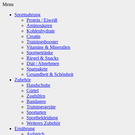
Menu
Sportnahrung
Protein / Eiweiß
Aminosäuren
Kohlenhydrate
Creatin
Trainingsbooster
Vitamine & Mineralien
Sportgetränke
Riegel & Snacks
Diät / Abnehmen
Sparpakete
Gesundheit & Schönheit
Zubehör
Handschuhe
Gürtel
Zughilfen
Bandagen
Trainingsgeräte
Sportarten
Sportbekleidung
Weiteres Zubehör
Ernährung
Aufstrich