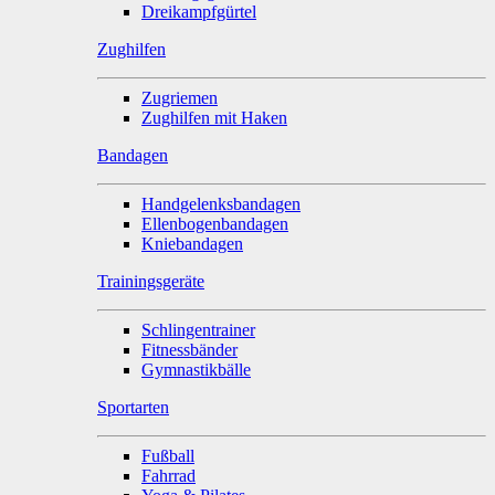
Dreikampfgürtel
Zughilfen
Zugriemen
Zughilfen mit Haken
Bandagen
Handgelenksbandagen
Ellenbogenbandagen
Kniebandagen
Trainingsgeräte
Schlingentrainer
Fitnessbänder
Gymnastikbälle
Sportarten
Fußball
Fahrrad