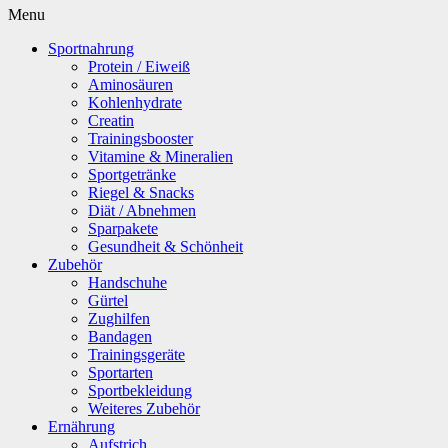
Menu
Sportnahrung
Protein / Eiweiß
Aminosäuren
Kohlenhydrate
Creatin
Trainingsbooster
Vitamine & Mineralien
Sportgetränke
Riegel & Snacks
Diät / Abnehmen
Sparpakete
Gesundheit & Schönheit
Zubehör
Handschuhe
Gürtel
Zughilfen
Bandagen
Trainingsgeräte
Sportarten
Sportbekleidung
Weiteres Zubehör
Ernährung
Aufstrich