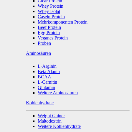
Clear Protein
Whey Protein
Whey Isolat
Casein Protein
Mehrkomponenten Protein
Beef Protein
Egg Protein
Veganes Protein
Proben
Aminosäuren
L-Arginin
Beta Alanin
BCAA
L-Carnitin
Glutamin
Weitere Aminosäuren
Kohlenhydrate
Weight Gainer
Maltodextrin
Weitere Kohlenhydrate