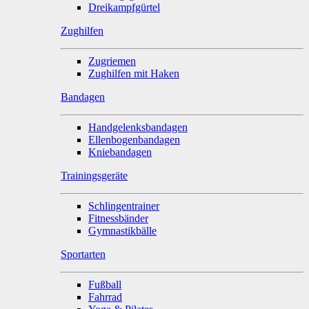
Dreikampfgürtel
Zughilfen
Zugriemen
Zughilfen mit Haken
Bandagen
Handgelenksbandagen
Ellenbogenbandagen
Kniebandagen
Trainingsgeräte
Schlingentrainer
Fitnessbänder
Gymnastikbälle
Sportarten
Fußball
Fahrrad