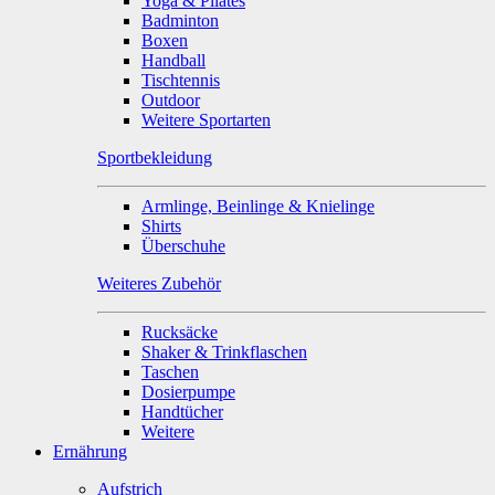
Yoga & Pilates
Badminton
Boxen
Handball
Tischtennis
Outdoor
Weitere Sportarten
Sportbekleidung
Armlinge, Beinlinge & Knielinge
Shirts
Überschuhe
Weiteres Zubehör
Rucksäcke
Shaker & Trinkflaschen
Taschen
Dosierpumpe
Handtücher
Weitere
Ernährung
Aufstrich