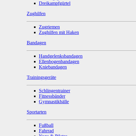
Dreikampfgürtel
Zughilfen
Zugriemen
Zughilfen mit Haken
Bandagen
Handgelenksbandagen
Ellenbogenbandagen
Kniebandagen
Trainingsgeräte
Schlingentrainer
Fitnessbänder
Gymnastikbälle
Sportarten
Fußball
Fahrrad