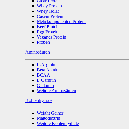
Clear Protein
Whey Protein
Whey Isolat
Casein Protein
Mehrkomponenten Protein
Beef Protein
Egg Protein
Veganes Protein
Proben
Aminosäuren
L-Arginin
Beta Alanin
BCAA
L-Carnitin
Glutamin
Weitere Aminosäuren
Kohlenhydrate
Weight Gainer
Maltodextrin
Weitere Kohlenhydrate