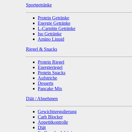
Sportgetränke
Protein Getränke
Energie Getränke
L-Carnitin Getränke
Iso Getränke
Amino Liquid
Riegel & Snacks
Protein Riegel
Energieriegel
Protein Snacks
Aufstriche
Desserts
Pancake Mix
Diät / Abnehmen
Gewichtsregulierung
Carb Blocker
Appetitkontrolle
Diät