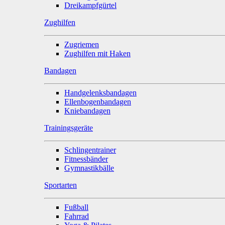
Dreikampfgürtel
Zughilfen
Zugriemen
Zughilfen mit Haken
Bandagen
Handgelenksbandagen
Ellenbogenbandagen
Kniebandagen
Trainingsgeräte
Schlingentrainer
Fitnessbänder
Gymnastikbälle
Sportarten
Fußball
Fahrrad