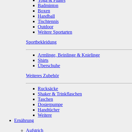
Yoga & Pilates
Badminton
Boxen
Handball
Tischtennis
Outdoor
Weitere Sportarten
Sportbekleidung
Armlinge, Beinlinge & Knielinge
Shirts
Überschuhe
Weiteres Zubehör
Rucksäcke
Shaker & Trinkflaschen
Taschen
Dosierpumpe
Handtücher
Weitere
Ernährung
Aufstrich