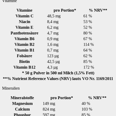
Vitamine
Vitamine
pro Portion*
% NRV**
Vitamin C
48,5 mg
61 %
Niacin
8,4 mg
53 %
Vitamin E
6,2 mg
52 %
Panthotensäure
4,7 mg
80 %
Vitamin B6
0,9 mg
67 %
Vitamin B2
1,6 mg
114 %
Vitamin B1
0,7 mg
64 %
Folsäure
123 µg
62 %
Biotin
42,5 µg
85 %
Vitamin B12
4,3 µg
172 %
* 50 g Pulver in 500 ml Milch (1,5% Fett)
**% Nutrient Reference Values (NRV) lautx VO Nr. 1169/2011
Mineralien
Mineralstoffe
pro Portion*
% NRV**
Magnesium
149 mg
40 %
Calcium
824 mg
103 %
Phosphor
597 mg
85 %