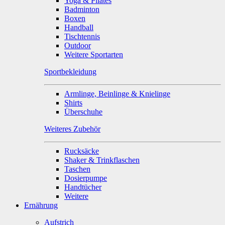
Yoga & Pilates
Badminton
Boxen
Handball
Tischtennis
Outdoor
Weitere Sportarten
Sportbekleidung
Armlinge, Beinlinge & Knielinge
Shirts
Überschuhe
Weiteres Zubehör
Rucksäcke
Shaker & Trinkflaschen
Taschen
Dosierpumpe
Handtücher
Weitere
Ernährung
Aufstrich