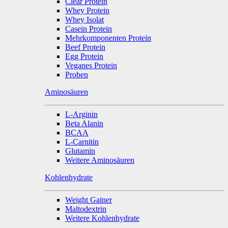
Clear Protein
Whey Protein
Whey Isolat
Casein Protein
Mehrkomponenten Protein
Beef Protein
Egg Protein
Veganes Protein
Proben
Aminosäuren
L-Arginin
Beta Alanin
BCAA
L-Carnitin
Glutamin
Weitere Aminosäuren
Kohlenhydrate
Weight Gainer
Maltodextrin
Weitere Kohlenhydrate