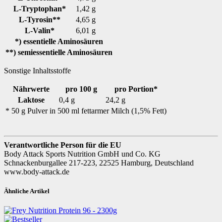
L-Tryptophan*
1,42 g
L-Tyrosin**
4,65 g
L-Valin*
6,01 g
*) essentielle Aminosäuren
**) semiessentielle Aminosäuren
Sonstige Inhaltsstoffe
Nährwerte
pro 100 g
pro Portion*
Laktose
0,4 g
24,2 g
* 50 g Pulver in 500 ml fettarmer Milch (1,5% Fett)
Verantwortliche Person für die EU
Body Attack Sports Nutrition GmbH und Co. KG
Schnackenburgallee 217-223, 22525 Hamburg, Deutschland
www.body-attack.de
Ähnliche Artikel