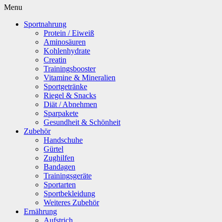
Menu
Sportnahrung
Protein / Eiweiß
Aminosäuren
Kohlenhydrate
Creatin
Trainingsbooster
Vitamine & Mineralien
Sportgetränke
Riegel & Snacks
Diät / Abnehmen
Sparpakete
Gesundheit & Schönheit
Zubehör
Handschuhe
Gürtel
Zughilfen
Bandagen
Trainingsgeräte
Sportarten
Sportbekleidung
Weiteres Zubehör
Ernährung
Aufstrich