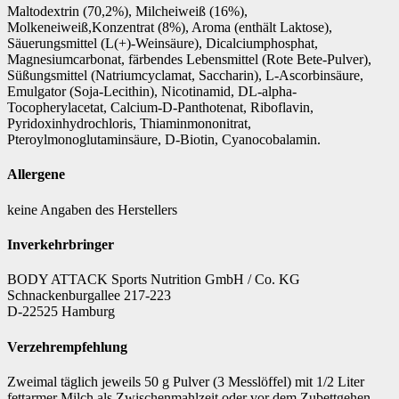
Maltodextrin (70,2%), Milcheiweiß (16%),
Molkeneiweiß,Konzentrat (8%), Aroma (enthält Laktose),
Säuerungsmittel (L(+)-Weinsäure), Dicalciumphosphat,
Magnesiumcarbonat, färbendes Lebensmittel (Rote Bete-Pulver),
Süßungsmittel (Natriumcyclamat, Saccharin), L-Ascorbinsäure,
Emulgator (Soja-Lecithin), Nicotinamid, DL-alpha-
Tocopherylacetat, Calcium-D-Panthotenat, Riboflavin,
Pyridoxinhydrochloris, Thiaminmononitrat,
Pteroylmonoglutaminsäure, D-Biotin, Cyanocobalamin.
Allergene
keine Angaben des Herstellers
Inverkehrbringer
BODY ATTACK Sports Nutrition GmbH / Co. KG
Schnackenburgallee 217-223
D-22525 Hamburg
Verzehrempfehlung
Zweimal täglich jeweils 50 g Pulver (3 Messlöffel) mit 1/2 Liter
fettarmer Milch als Zwischenmahlzeit oder vor dem Zubettgehen