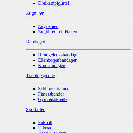
Dreikampfgürtel
Zughilfen
Zugriemen
Zughilfen mit Haken
Bandagen
Handgelenksbandagen
Ellenbogenbandagen
Kniebandagen
Trainingsgeräte
Schlingentrainer
Fitnessbänder
Gymnastikbälle
Sportarten
Fußball
Fahrrad