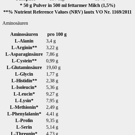
* 50 g Pulver in 500 ml fettarmer Milch (1,5%)
**% Nutrient Reference Values (NRV) lautx VO Nr. 1169/2011
Aminosäuren
Aminosäuren
pro 100 g
L-Alanin
3,4 g
L-Arginin**
3,22 g
L-Asparaginsäure
7,86 g
L-Cystein**
0,99 g
L-Glutaminsäure
19,60 g
L-Glycin
1,77 g
L-Histidin**
2,38 g
L-Isoleucin*
5,36 g
L-Leucin*
9,27 g
L-Lysin*
7,95 g
L-Methionin*
2,49 g
L-Phenylalanin*
4,41 g
L-Prolin
9,35 g
L-Serin
5,14 g
L-Threonin*
4,73 g