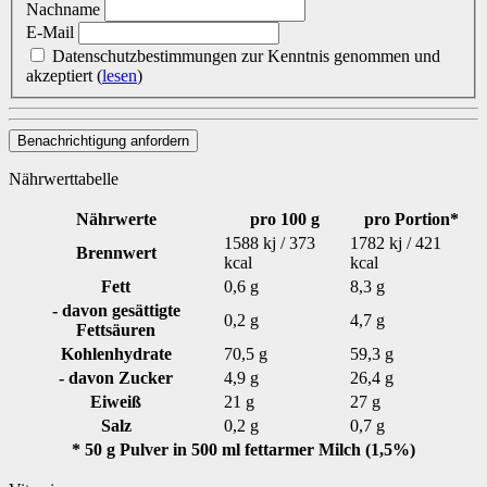
Nachname
E-Mail
Datenschutzbestimmungen zur Kenntnis genommen und
akzeptiert
(
lesen
)
Benachrichtigung anfordern
Nährwerttabelle
Nährwerte
pro 100 g
pro Portion*
1588 kj / 373
1782 kj / 421
Brennwert
kcal
kcal
Fett
0,6 g
8,3 g
- davon gesättigte
0,2 g
4,7 g
Fettsäuren
Kohlenhydrate
70,5 g
59,3 g
- davon Zucker
4,9 g
26,4 g
Eiweiß
21 g
27 g
Salz
0,2 g
0,7 g
* 50 g Pulver in 500 ml fettarmer Milch (1,5%)