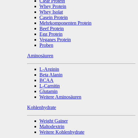
Clear Protein
Whey Protein
Whey Isolat
Casein Protein
Mehrkomponenten Protein
Beef Protein
Egg Protein
Veganes Protein
Proben
Aminosäuren
L-Arginin
Beta Alanin
BCAA
L-Carnitin
Glutamin
Weitere Aminosäuren
Kohlenhydrate
Weight Gainer
Maltodextrin
Weitere Kohlenhydrate