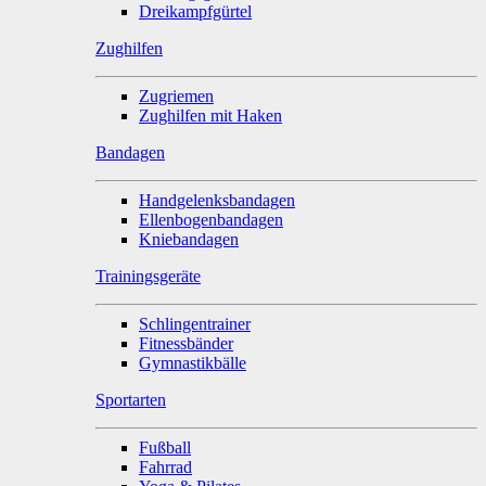
Dreikampfgürtel
Zughilfen
Zugriemen
Zughilfen mit Haken
Bandagen
Handgelenksbandagen
Ellenbogenbandagen
Kniebandagen
Trainingsgeräte
Schlingentrainer
Fitnessbänder
Gymnastikbälle
Sportarten
Fußball
Fahrrad