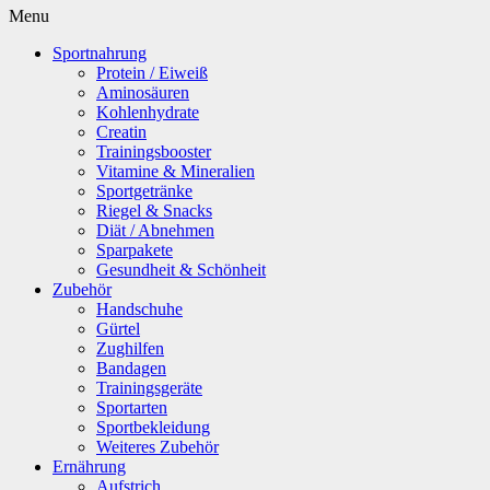
Menu
Sportnahrung
Protein / Eiweiß
Aminosäuren
Kohlenhydrate
Creatin
Trainingsbooster
Vitamine & Mineralien
Sportgetränke
Riegel & Snacks
Diät / Abnehmen
Sparpakete
Gesundheit & Schönheit
Zubehör
Handschuhe
Gürtel
Zughilfen
Bandagen
Trainingsgeräte
Sportarten
Sportbekleidung
Weiteres Zubehör
Ernährung
Aufstrich