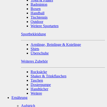
Yoga & Pilates
Badminton
Boxen
Handball
Tischtennis
Outdoor
Weitere Sportarten
Sportbekleidung
Armlinge, Beinlinge & Knielinge
Shirts
Überschuhe
Weiteres Zubehör
Rucksäcke
Shaker & Trinkflaschen
Taschen
Dosierpumpe
Handtücher
Weitere
Ernährung
Aufstrich