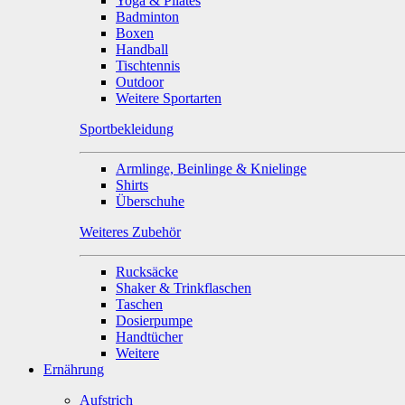
Yoga & Pilates
Badminton
Boxen
Handball
Tischtennis
Outdoor
Weitere Sportarten
Sportbekleidung
Armlinge, Beinlinge & Knielinge
Shirts
Überschuhe
Weiteres Zubehör
Rucksäcke
Shaker & Trinkflaschen
Taschen
Dosierpumpe
Handtücher
Weitere
Ernährung
Aufstrich