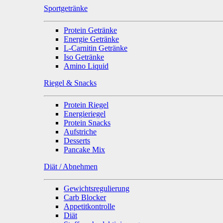
Sportgetränke
Protein Getränke
Energie Getränke
L-Carnitin Getränke
Iso Getränke
Amino Liquid
Riegel & Snacks
Protein Riegel
Energieriegel
Protein Snacks
Aufstriche
Desserts
Pancake Mix
Diät / Abnehmen
Gewichtsregulierung
Carb Blocker
Appetitkontrolle
Diät