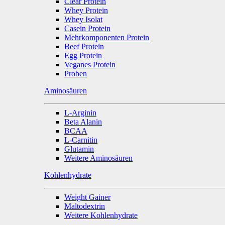
Clear Protein
Whey Protein
Whey Isolat
Casein Protein
Mehrkomponenten Protein
Beef Protein
Egg Protein
Veganes Protein
Proben
Aminosäuren
L-Arginin
Beta Alanin
BCAA
L-Carnitin
Glutamin
Weitere Aminosäuren
Kohlenhydrate
Weight Gainer
Maltodextrin
Weitere Kohlenhydrate