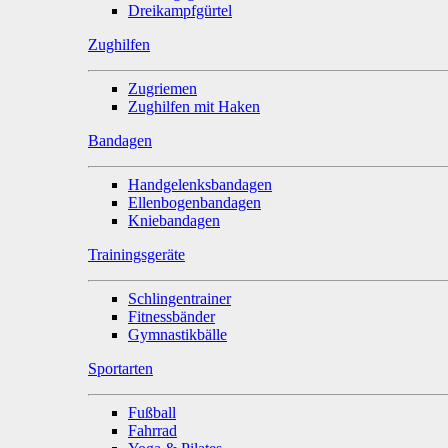
Dreikampfgürtel
Zughilfen
Zugriemen
Zughilfen mit Haken
Bandagen
Handgelenksbandagen
Ellenbogenbandagen
Kniebandagen
Trainingsgeräte
Schlingentrainer
Fitnessbänder
Gymnastikbälle
Sportarten
Fußball
Fahrrad