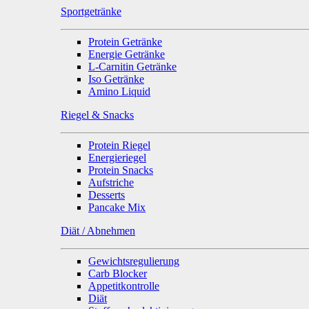
Sportgetränke
Protein Getränke
Energie Getränke
L-Carnitin Getränke
Iso Getränke
Amino Liquid
Riegel & Snacks
Protein Riegel
Energieriegel
Protein Snacks
Aufstriche
Desserts
Pancake Mix
Diät / Abnehmen
Gewichtsregulierung
Carb Blocker
Appetitkontrolle
Diät