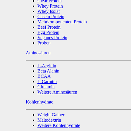
Clear Protein
Whey Protein
Whey Isolat
Casein Protein
Mehrkomponenten Protein
Beef Protein
Egg Protein
Veganes Protein
Proben
Aminosäuren
L-Arginin
Beta Alanin
BCAA
L-Carnitin
Glutamin
Weitere Aminosäuren
Kohlenhydrate
Weight Gainer
Maltodextrin
Weitere Kohlenhydrate