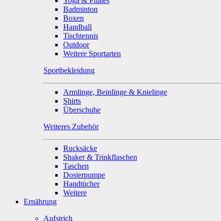
Yoga & Pilates
Badminton
Boxen
Handball
Tischtennis
Outdoor
Weitere Sportarten
Sportbekleidung
Armlinge, Beinlinge & Knielinge
Shirts
Überschuhe
Weiteres Zubehör
Rucksäcke
Shaker & Trinkflaschen
Taschen
Dosierpumpe
Handtücher
Weitere
Ernährung
Aufstrich