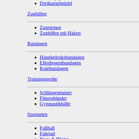
Dreikampfgürtel
Zughilfen
Zugriemen
Zughilfen mit Haken
Bandagen
Handgelenksbandagen
Ellenbogenbandagen
Kniebandagen
Trainingsgeräte
Schlingentrainer
Fitnessbänder
Gymnastikbälle
Sportarten
Fußball
Fahrrad