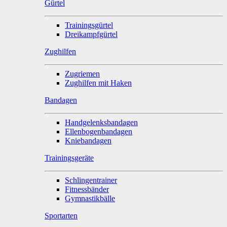
Gürtel
Trainingsgürtel
Dreikampfgürtel
Zughilfen
Zugriemen
Zughilfen mit Haken
Bandagen
Handgelenksbandagen
Ellenbogenbandagen
Kniebandagen
Trainingsgeräte
Schlingentrainer
Fitnessbänder
Gymnastikbälle
Sportarten