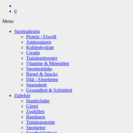
0
Menu
Sportnahrung
Protein / Eiweiß
Aminosäuren
Kohlenhydrate
Creatin
Trainingsbooster
Vitamine & Mineralien
Sportgetränke
Riegel & Snacks
Diät / Abnehmen
Sparpakete
Gesundheit & Schönheit
Zubehör
Handschuhe
Gürtel
Zughilfen
Bandagen
Trainingsgeräte
Sportarten
Sportbekleidung