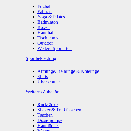
Fußball
Fahrrad
Yoga & Pilates
Badminton
Boxen
Handball
Tischtennis
Outdoor
Weitere Sportarten
Sportbekleidung
Armlinge, Beinlinge & Knielinge
Shirts
Überschuhe
Weiteres Zubehör
Rucksäcke
Shaker & Trinkflaschen
Taschen
Dosierpumpe
Handtücher
Weitere