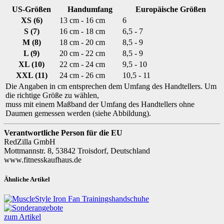
US-Größen
Handumfang
Europäische Größen
XS (6)
13 cm - 16 cm
6
S (7)
16 cm - 18 cm
6,5 - 7
M (8)
18 cm - 20 cm
8,5 - 9
L (9)
20 cm - 22 cm
8,5 - 9
XL (10)
22 cm - 24 cm
9,5 - 10
XXL (11)
24 cm - 26 cm
10,5 - 11
Die Angaben in cm entsprechen dem Umfang des Handtellers. Um
die richtige Größe zu wählen,
muss mit einem Maßband der Umfang des Handtellers ohne
Daumen gemessen werden (siehe Abbildung).
Verantwortliche Person für die EU
RedZilla GmbH
Mottmannstr. 8, 53842 Troisdorf, Deutschland
www.fitnesskaufhaus.de
Ähnliche Artikel
zum Artikel