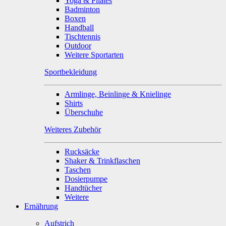
Yoga & Pilates
Badminton
Boxen
Handball
Tischtennis
Outdoor
Weitere Sportarten
Sportbekleidung
Armlinge, Beinlinge & Knielinge
Shirts
Überschuhe
Weiteres Zubehör
Rucksäcke
Shaker & Trinkflaschen
Taschen
Dosierpumpe
Handtücher
Weitere
Ernährung
Aufstrich