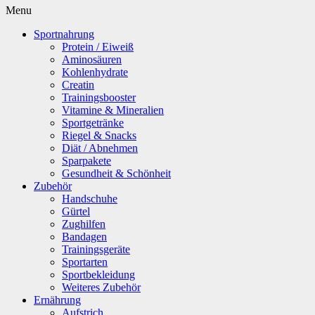
Menu
Sportnahrung
Protein / Eiweiß
Aminosäuren
Kohlenhydrate
Creatin
Trainingsbooster
Vitamine & Mineralien
Sportgetränke
Riegel & Snacks
Diät / Abnehmen
Sparpakete
Gesundheit & Schönheit
Zubehör
Handschuhe
Gürtel
Zughilfen
Bandagen
Trainingsgeräte
Sportarten
Sportbekleidung
Weiteres Zubehör
Ernährung
Aufstrich