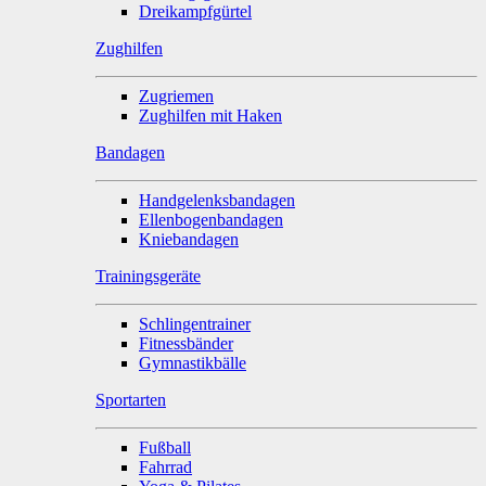
Dreikampfgürtel
Zughilfen
Zugriemen
Zughilfen mit Haken
Bandagen
Handgelenksbandagen
Ellenbogenbandagen
Kniebandagen
Trainingsgeräte
Schlingentrainer
Fitnessbänder
Gymnastikbälle
Sportarten
Fußball
Fahrrad