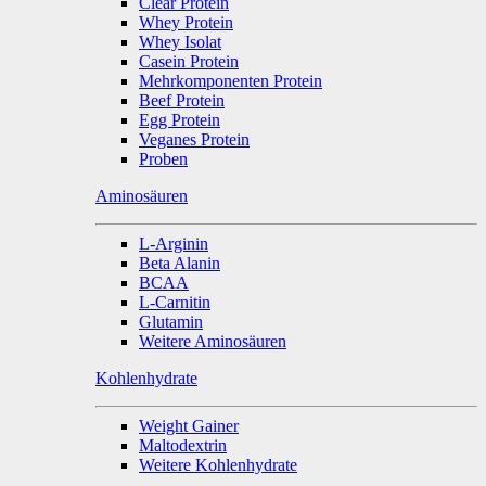
Clear Protein
Whey Protein
Whey Isolat
Casein Protein
Mehrkomponenten Protein
Beef Protein
Egg Protein
Veganes Protein
Proben
Aminosäuren
L-Arginin
Beta Alanin
BCAA
L-Carnitin
Glutamin
Weitere Aminosäuren
Kohlenhydrate
Weight Gainer
Maltodextrin
Weitere Kohlenhydrate