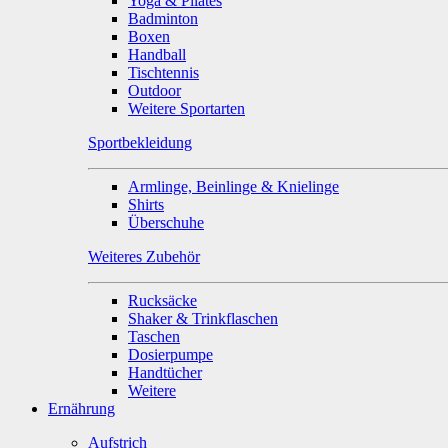
Yoga & Pilates
Badminton
Boxen
Handball
Tischtennis
Outdoor
Weitere Sportarten
Sportbekleidung
Armlinge, Beinlinge & Knielinge
Shirts
Überschuhe
Weiteres Zubehör
Rucksäcke
Shaker & Trinkflaschen
Taschen
Dosierpumpe
Handtücher
Weitere
Ernährung
Aufstrich