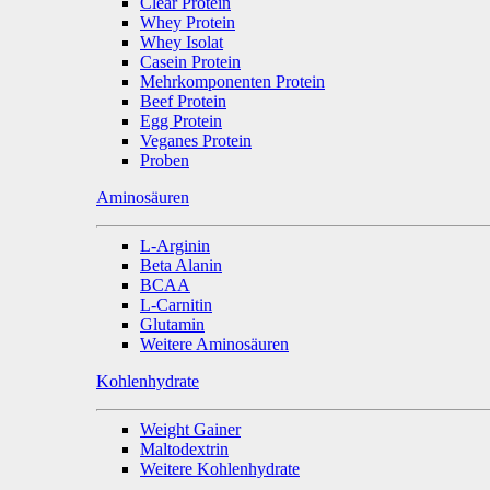
Clear Protein
Whey Protein
Whey Isolat
Casein Protein
Mehrkomponenten Protein
Beef Protein
Egg Protein
Veganes Protein
Proben
Aminosäuren
L-Arginin
Beta Alanin
BCAA
L-Carnitin
Glutamin
Weitere Aminosäuren
Kohlenhydrate
Weight Gainer
Maltodextrin
Weitere Kohlenhydrate