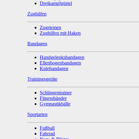
Dreikampfgürtel
Zughilfen
Zugriemen
Zughilfen mit Haken
Bandagen
Handgelenksbandagen
Ellenbogenbandagen
Kniebandagen
Trainingsgeräte
Schlingentrainer
Fitnessbänder
Gymnastikbälle
Sportarten
Fußball
Fahrrad