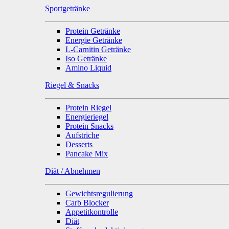
Sportgetränke
Protein Getränke
Energie Getränke
L-Carnitin Getränke
Iso Getränke
Amino Liquid
Riegel & Snacks
Protein Riegel
Energieriegel
Protein Snacks
Aufstriche
Desserts
Pancake Mix
Diät / Abnehmen
Gewichtsregulierung
Carb Blocker
Appetitkontrolle
Diät