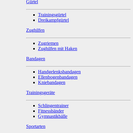
Gürtel
Trainingsgürtel
Dreikampfgürtel
Zughilfen
Zugriemen
Zughilfen mit Haken
Bandagen
Handgelenksbandagen
Ellenbogenbandagen
Kniebandagen
Trainingsgeräte
Schlingentrainer
Fitnessbänder
Gymnastikbälle
Sportarten