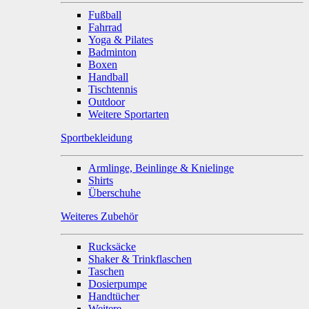
Fußball
Fahrrad
Yoga & Pilates
Badminton
Boxen
Handball
Tischtennis
Outdoor
Weitere Sportarten
Sportbekleidung
Armlinge, Beinlinge & Knielinge
Shirts
Überschuhe
Weiteres Zubehör
Rucksäcke
Shaker & Trinkflaschen
Taschen
Dosierpumpe
Handtücher
Weitere