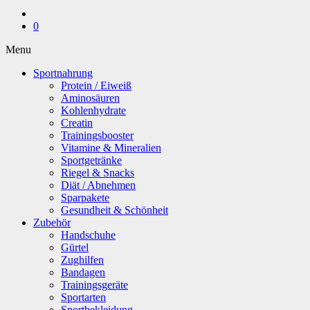
0
Menu
Sportnahrung
Protein / Eiweiß
Aminosäuren
Kohlenhydrate
Creatin
Trainingsbooster
Vitamine & Mineralien
Sportgetränke
Riegel & Snacks
Diät / Abnehmen
Sparpakete
Gesundheit & Schönheit
Zubehör
Handschuhe
Gürtel
Zughilfen
Bandagen
Trainingsgeräte
Sportarten
Sportbekleidung