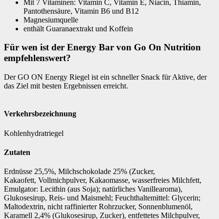
Mit 7 Vitaminen: Vitamin C, Vitamin E, Niacin, Thiamin,
Pantothensäure, Vitamin B6 und B12
Magnesiumquelle
enthält Guaranaextrakt und Koffein
Für wen ist der Energy Bar von Go On Nutrition
empfehlenswert?
Der GO ON Energy Riegel ist ein schneller Snack für Aktive, der
das Ziel mit besten Ergebnissen erreicht.
Verkehrsbezeichnung
Kohlenhydratriegel
Zutaten
Erdnüsse 25,5%, Milchschokolade 25% (Zucker,
Kakaofett, Vollmichpulver, Kakaomasse, wasserfreies Milchfett,
Emulgator: Lecithin (aus Soja); natürliches Vanillearoma),
Glukosesirup, Reis- und Maismehl; Feuchthaltemittel: Glycerin;
Maltodextrin, nicht raffinierter Rohrzucker, Sonnenblumenöl,
Karamell 2,4% (Glukosesirup, Zucker), entfettetes Milchpulver,