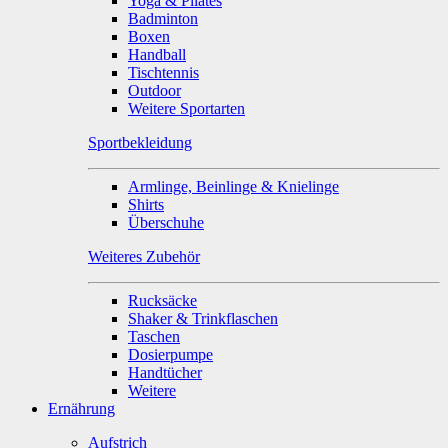
Yoga & Pilates
Badminton
Boxen
Handball
Tischtennis
Outdoor
Weitere Sportarten
Sportbekleidung
Armlinge, Beinlinge & Knielinge
Shirts
Überschuhe
Weiteres Zubehör
Rucksäcke
Shaker & Trinkflaschen
Taschen
Dosierpumpe
Handtücher
Weitere
Ernährung
Aufstrich