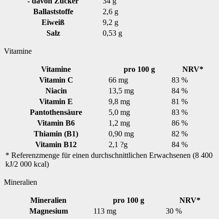
- davon Zucker
34 g
Ballaststoffe
2,6 g
Eiweiß
9,2 g
Salz
0,53 g
Vitamine
Vitamine
pro 100 g
NRV*
Vitamin C
66 mg
83 %
Niacin
13,5 mg
84 %
Vitamin E
9,8 mg
81 %
Pantothensäure
5,0 mg
83 %
Vitamin B6
1,2 mg
86 %
Thiamin (B1)
0,90 mg
82 %
Vitamin B12
2,1 ?g
84 %
* Referenzmenge für einen durchschnittlichen Erwachsenen (8 400
kJ/2 000 kcal)
Mineralien
Mineralien
pro 100 g
NRV*
Magnesium
113 mg
30 %