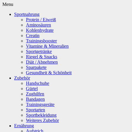
Menu
Sportnahrung
Protein / Eiweiß
Aminosäuren
Kohlenhydrate
Creatin
Trainingsbooster
Vitamine & Mineralien
Sportgetränke
Riegel & Snacks
Diät / Abnehmen
Sparpakete
Gesundheit & Schönheit
Zubehör
Handschuhe
Gürtel
Zughilfen
Bandagen
Trainingsgeräte
Sportarten
Sportbekleidung
Weiteres Zubehör
Ernährung
Aufstrich