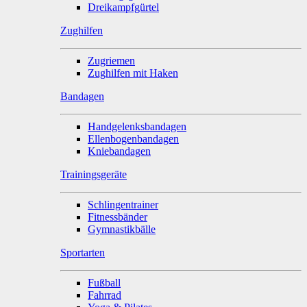
Dreikampfgürtel
Zughilfen
Zugriemen
Zughilfen mit Haken
Bandagen
Handgelenksbandagen
Ellenbogenbandagen
Kniebandagen
Trainingsgeräte
Schlingentrainer
Fitnessbänder
Gymnastikbälle
Sportarten
Fußball
Fahrrad