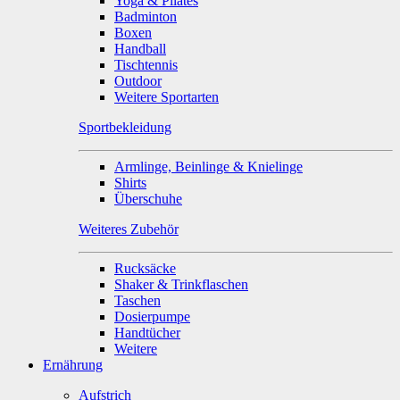
Yoga & Pilates
Badminton
Boxen
Handball
Tischtennis
Outdoor
Weitere Sportarten
Sportbekleidung
Armlinge, Beinlinge & Knielinge
Shirts
Überschuhe
Weiteres Zubehör
Rucksäcke
Shaker & Trinkflaschen
Taschen
Dosierpumpe
Handtücher
Weitere
Ernährung
Aufstrich