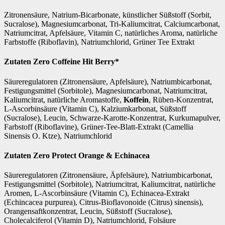
Zitronensäure, Natrium-Bicarbonate, künstlicher Süßstoff (Sorbit,
Sucralose), Magnesiumcarbonat, Tri-Kaliumcitrat, Calciumcarbonat,
Natriumcitrat, Apfelsäure, Vitamin C, natürliches Aroma, natürliche
Farbstoffe (Riboflavin), Natriumchlorid, Grüner Tee Extrakt
Zutaten Zero Coffeine Hit Berry*
Säureregulatoren (Zitronensäure, Apfelsäure), Natriumbicarbonat,
Festigungsmittel (Sorbitole), Magnesiumcarbonat, Natriumcitrat,
Kaliumcitrat, natürliche Aromastoffe,
Koffein
, Rüben-Konzentrat,
L-Ascorbinsäure (Vitamin C), Kalziumkarbonat, Süßstoff
(Sucralose), Leucin, Schwarze-Karotte-Konzentrat, Kurkumapulver,
Farbstoff (Riboflavine), Grüner-Tee-Blatt-Extrakt (Camellia
Sinensis O. Ktze), Natriumchlorid
Zutaten Zero Protect Orange & Echinacea
Säureregulatoren (Zitronensäure, Äpfelsäure), Natriumbicarbonat,
Festigungsmittel (Sorbitole), Natriumcitrat, Kaliumcitrat, natürliche
Aromen, L-Ascorbinsäure (Vitamin C), Echinacea-Extrakt
(Echincacea purpurea), Citrus-Bioflavonoide (Citrus) sinensis),
Orangensaftkonzentrat, Leucin, Süßstoff (Sucralose),
Cholecalciferol (Vitamin D), Natriumchlorid, Folsäure