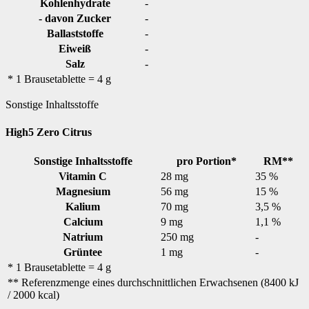
Kohlenhydrate
-
- davon Zucker
-
Ballaststoffe
-
Eiweiß
-
Salz
-
* 1 Brausetablette = 4 g
Sonstige Inhaltsstoffe
High5 Zero Citrus
Sonstige Inhaltsstoffe
pro Portion*
RM**
Vitamin C
28 mg
35 %
Magnesium
56 mg
15 %
Kalium
70 mg
3,5 %
Calcium
9 mg
1,1 %
Natrium
250 mg
-
Grüntee
1 mg
-
* 1 Brausetablette = 4 g
** Referenzmenge eines durchschnittlichen Erwachsenen (8400 kJ
/ 2000 kcal)