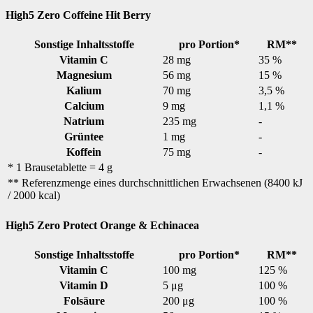
High5 Zero Coffeine Hit Berry
Sonstige Inhaltsstoffe
pro Portion*
RM**
Vitamin C
28 mg
35 %
Magnesium
56 mg
15 %
Kalium
70 mg
3,5 %
Calcium
9 mg
1,1 %
Natrium
235 mg
-
Grüntee
1 mg
-
Koffein
75 mg
-
* 1 Brausetablette = 4 g
** Referenzmenge eines durchschnittlichen Erwachsenen (8400 kJ
/ 2000 kcal)
High5 Zero Protect Orange & Echinacea
Sonstige Inhaltsstoffe
pro Portion*
RM**
Vitamin C
100 mg
125 %
Vitamin D
5 μg
100 %
Folsäure
200 μg
100 %