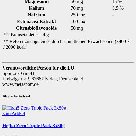
Magnesium
56 mg
15 %
Kalium
70 mg
3,5 %
Natrium
250 mg
-
Echinacea-Extrakt
100 mg
-
Citrusbioflavonoide
50 mg
-
* 1 Brausetablette = 4 g
** Referenzmenge eines durchschnittlichen Erwachsenen (8400 kJ
/ 2000 kcal)
Verantwortliche Person für die EU
Sportona GmbH
Ludwigstr. 43, 63667 Nidda, Deutschland
www.metasport.de
Ähnliche Artikel
zum Artikel
High5 Zero Triple Pack 3x80g