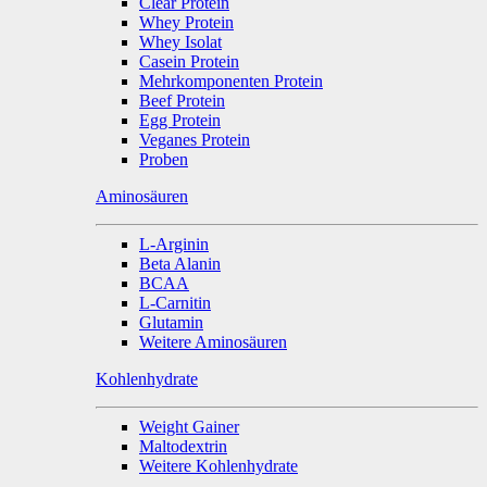
Clear Protein
Whey Protein
Whey Isolat
Casein Protein
Mehrkomponenten Protein
Beef Protein
Egg Protein
Veganes Protein
Proben
Aminosäuren
L-Arginin
Beta Alanin
BCAA
L-Carnitin
Glutamin
Weitere Aminosäuren
Kohlenhydrate
Weight Gainer
Maltodextrin
Weitere Kohlenhydrate