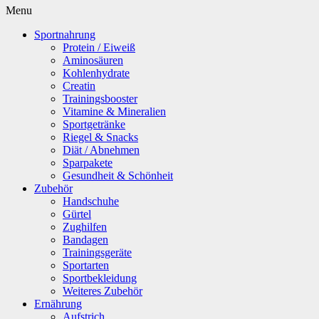
Menu
Sportnahrung
Protein / Eiweiß
Aminosäuren
Kohlenhydrate
Creatin
Trainingsbooster
Vitamine & Mineralien
Sportgetränke
Riegel & Snacks
Diät / Abnehmen
Sparpakete
Gesundheit & Schönheit
Zubehör
Handschuhe
Gürtel
Zughilfen
Bandagen
Trainingsgeräte
Sportarten
Sportbekleidung
Weiteres Zubehör
Ernährung
Aufstrich