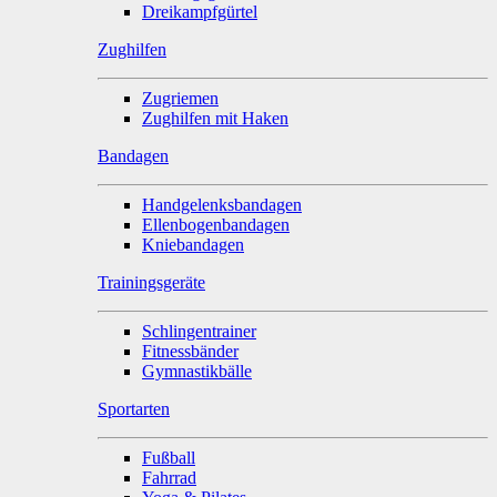
Dreikampfgürtel
Zughilfen
Zugriemen
Zughilfen mit Haken
Bandagen
Handgelenksbandagen
Ellenbogenbandagen
Kniebandagen
Trainingsgeräte
Schlingentrainer
Fitnessbänder
Gymnastikbälle
Sportarten
Fußball
Fahrrad