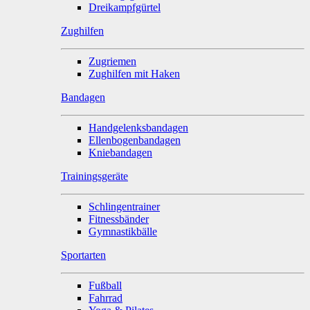
Dreikampfgürtel
Zughilfen
Zugriemen
Zughilfen mit Haken
Bandagen
Handgelenksbandagen
Ellenbogenbandagen
Kniebandagen
Trainingsgeräte
Schlingentrainer
Fitnessbänder
Gymnastikbälle
Sportarten
Fußball
Fahrrad