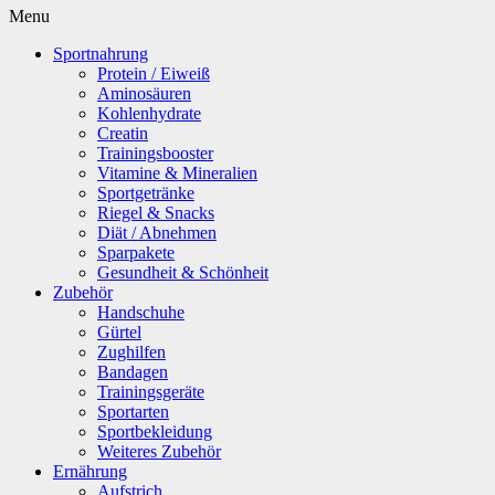
Menu
Sportnahrung
Protein / Eiweiß
Aminosäuren
Kohlenhydrate
Creatin
Trainingsbooster
Vitamine & Mineralien
Sportgetränke
Riegel & Snacks
Diät / Abnehmen
Sparpakete
Gesundheit & Schönheit
Zubehör
Handschuhe
Gürtel
Zughilfen
Bandagen
Trainingsgeräte
Sportarten
Sportbekleidung
Weiteres Zubehör
Ernährung
Aufstrich