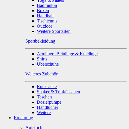
Yoga & Pilates
Badminton
Boxen
Handball
Tischtennis
Outdoor
Weitere Sportarten
Sportbekleidung
Armlinge, Beinlinge & Knielinge
Shirts
Überschuhe
Weiteres Zubehör
Rucksäcke
Shaker & Trinkflaschen
Taschen
Dosierpumpe
Handtücher
Weitere
Ernährung
Aufstrich