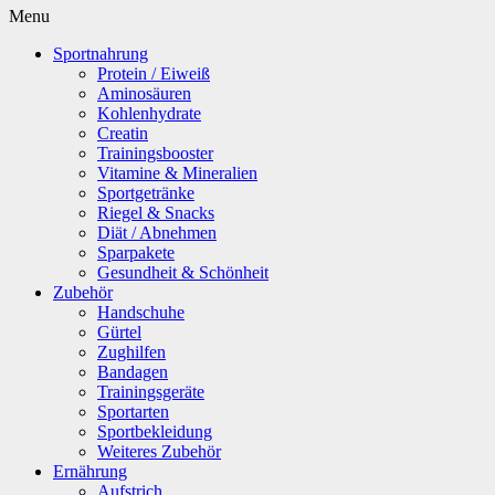
Menu
Sportnahrung
Protein / Eiweiß
Aminosäuren
Kohlenhydrate
Creatin
Trainingsbooster
Vitamine & Mineralien
Sportgetränke
Riegel & Snacks
Diät / Abnehmen
Sparpakete
Gesundheit & Schönheit
Zubehör
Handschuhe
Gürtel
Zughilfen
Bandagen
Trainingsgeräte
Sportarten
Sportbekleidung
Weiteres Zubehör
Ernährung
Aufstrich