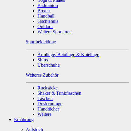
Yoga & Pilates
Badminton
Boxen
Handball
Tischtennis
Outdoor
Weitere Sportarten
Sportbekleidung
Armlinge, Beinlinge & Knielinge
Shirts
Überschuhe
Weiteres Zubehör
Rucksäcke
Shaker & Trinkflaschen
Taschen
Dosierpumpe
Handtücher
Weitere
Ernährung
Aufstrich