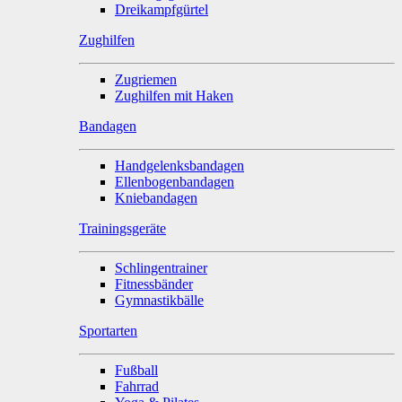
Dreikampfgürtel
Zughilfen
Zugriemen
Zughilfen mit Haken
Bandagen
Handgelenksbandagen
Ellenbogenbandagen
Kniebandagen
Trainingsgeräte
Schlingentrainer
Fitnessbänder
Gymnastikbälle
Sportarten
Fußball
Fahrrad