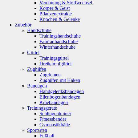
Verdauung & Stoffwechsel
Körper & Geist
Pflanzenextrakte
Knochen & Gelenke
Zubehör
Handschuhe
Trainingshandschuhe
Fahrradhandschuhe
Winterhandschuhe
Gürtel
Trainingsgürtel
Dreikampfgürtel
Zughilfen
Zugriemen
Zughilfen mit Haken
Bandagen
Handgelenksbandagen
Ellenbogenbandagen
Kniebandagen
Trainingsgeräte
Schlingentrainer
Fitnessbänder
Gymnastikbälle
Sportarten
Fußball