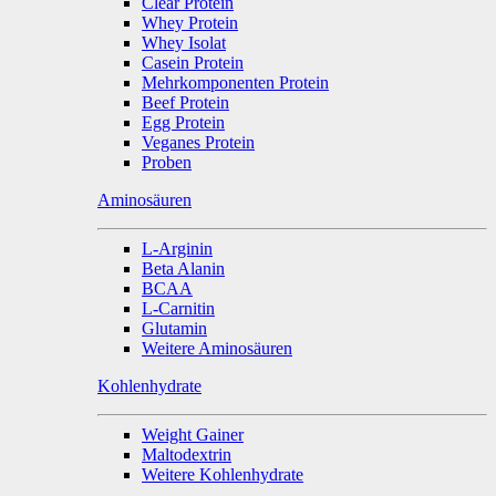
Clear Protein
Whey Protein
Whey Isolat
Casein Protein
Mehrkomponenten Protein
Beef Protein
Egg Protein
Veganes Protein
Proben
Aminosäuren
L-Arginin
Beta Alanin
BCAA
L-Carnitin
Glutamin
Weitere Aminosäuren
Kohlenhydrate
Weight Gainer
Maltodextrin
Weitere Kohlenhydrate