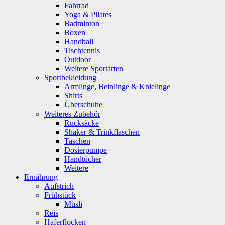
Fahrrad
Yoga & Pilates
Badminton
Boxen
Handball
Tischtennis
Outdoor
Weitere Sportarten
Sportbekleidung
Armlinge, Beinlinge & Knielinge
Shirts
Überschuhe
Weiteres Zubehör
Rucksäcke
Shaker & Trinkflaschen
Taschen
Dosierpumpe
Handtücher
Weitere
Ernährung
Aufstrich
Frühstück
Müsli
Reis
Haferflocken