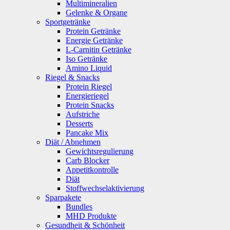
Multimineralien
Gelenke & Organe
Sportgetränke
Protein Getränke
Energie Getränke
L-Carnitin Getränke
Iso Getränke
Amino Liquid
Riegel & Snacks
Protein Riegel
Energieriegel
Protein Snacks
Aufstriche
Desserts
Pancake Mix
Diät / Abnehmen
Gewichtsregulierung
Carb Blocker
Appetitkontrolle
Diät
Stoffwechselaktivierung
Sparpakete
Bundles
MHD Produkte
Gesundheit & Schönheit