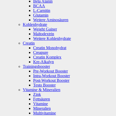
Beta Alanin
BCAA
L-Carnitin
Glutamin
Weitere Aminosäuren
Kohlenhydrate
Weight Gainer
Maltodextrin
Weitere Kohlenhydrate
Creatin
Creatin Monohydrat
Creapure
Creatin Komplex
Kre-Alkalyn
Trainingsbooster
Pre-Workout Booster
Intra-Workout Booster
Post-Workout Booster
Testo Booster
Vitamine & Mineralien
Zink
Fettsäuren
Vitamine
Mineralien
Multivitamine