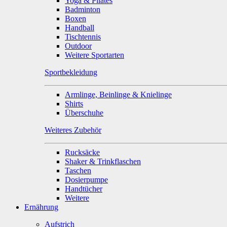
Yoga & Pilates
Badminton
Boxen
Handball
Tischtennis
Outdoor
Weitere Sportarten
Sportbekleidung
Armlinge, Beinlinge & Knielinge
Shirts
Überschuhe
Weiteres Zubehör
Rucksäcke
Shaker & Trinkflaschen
Taschen
Dosierpumpe
Handtücher
Weitere
Ernährung
Aufstrich