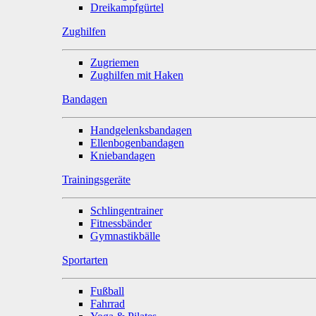
Dreikampfgürtel
Zughilfen
Zugriemen
Zughilfen mit Haken
Bandagen
Handgelenksbandagen
Ellenbogenbandagen
Kniebandagen
Trainingsgeräte
Schlingentrainer
Fitnessbänder
Gymnastikbälle
Sportarten
Fußball
Fahrrad