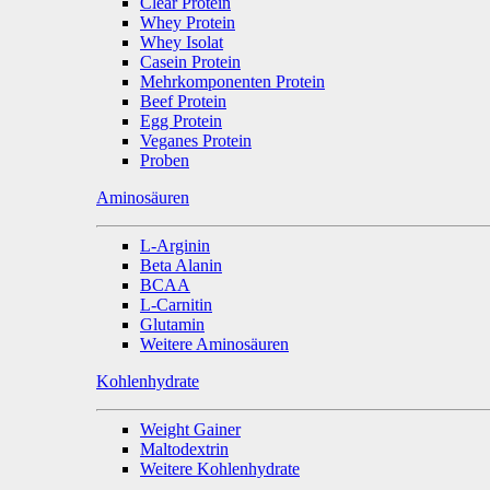
Clear Protein
Whey Protein
Whey Isolat
Casein Protein
Mehrkomponenten Protein
Beef Protein
Egg Protein
Veganes Protein
Proben
Aminosäuren
L-Arginin
Beta Alanin
BCAA
L-Carnitin
Glutamin
Weitere Aminosäuren
Kohlenhydrate
Weight Gainer
Maltodextrin
Weitere Kohlenhydrate