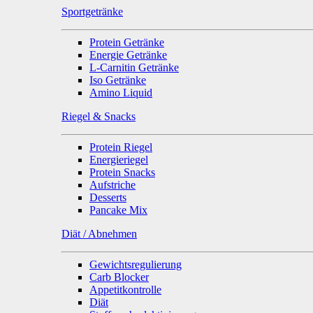
Sportgetränke
Protein Getränke
Energie Getränke
L-Carnitin Getränke
Iso Getränke
Amino Liquid
Riegel & Snacks
Protein Riegel
Energieriegel
Protein Snacks
Aufstriche
Desserts
Pancake Mix
Diät / Abnehmen
Gewichtsregulierung
Carb Blocker
Appetitkontrolle
Diät