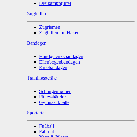
Dreikampfgürtel
Zughilfen
Zugriemen
Zughilfen mit Haken
Bandagen
Handgelenksbandagen
Ellenbogenbandagen
Kniebandagen
Trainingsgeräte
Schlingentrainer
Fitnessbänder
Gymnastikbälle
Sportarten
Fußball
Fahrrad