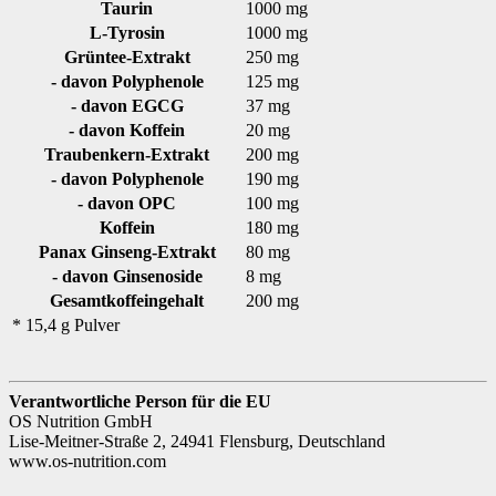
Taurin
1000 mg
L-Tyrosin
1000 mg
Grüntee-Extrakt
250 mg
- davon Polyphenole
125 mg
- davon EGCG
37 mg
- davon Koffein
20 mg
Traubenkern-Extrakt
200 mg
- davon Polyphenole
190 mg
- davon OPC
100 mg
Koffein
180 mg
Panax Ginseng-Extrakt
80 mg
- davon Ginsenoside
8 mg
Gesamtkoffeingehalt
200 mg
* 15,4 g Pulver
Verantwortliche Person für die EU
OS Nutrition GmbH
Lise-Meitner-Straße 2, 24941 Flensburg, Deutschland
www.os-nutrition.com