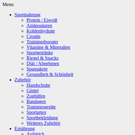
Menu
Sportnahrung
Protein / Eiweiß
Aminosäuren
Kohlenhydrate
Creatin
Trainingsbooster
Vitamine & Mineralien
Sportgetränke
Riegel & Snacks
Diät / Abnehmen
Sparpakete
Gesundheit & Schönheit
Zubehör
Handschuhe
Gürtel
Zughilfen
Bandagen
Trainingsgeräte
Sportarten
Sportbekleidung
Weiteres Zubehör
Ernährung
Aufstrich