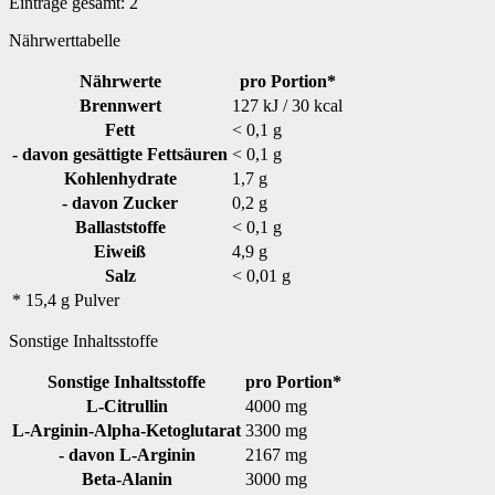
Einträge gesamt:
2
Nährwerttabelle
Nährwerte
pro Portion*
Brennwert
127 kJ / 30 kcal
Fett
< 0,1 g
- davon gesättigte Fettsäuren
< 0,1 g
Kohlenhydrate
1,7 g
- davon Zucker
0,2 g
Ballaststoffe
< 0,1 g
Eiweiß
4,9 g
Salz
< 0,01 g
* 15,4 g Pulver
Sonstige Inhaltsstoffe
Sonstige Inhaltsstoffe
pro Portion*
L-Citrullin
4000 mg
L-Arginin-Alpha-Ketoglutarat
3300 mg
- davon L-Arginin
2167 mg
Beta-Alanin
3000 mg