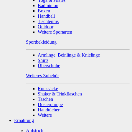
Yoga & Pilates
Badminton
Boxen
Handball
Tischtennis
Outdoor
Weitere Sportarten
Sportbekleidung
Armlinge, Beinlinge & Knielinge
Shirts
Überschuhe
Weiteres Zubehör
Rucksäcke
Shaker & Trinkflaschen
Taschen
Dosierpumpe
Handtücher
Weitere
Ernährung
Aufstrich