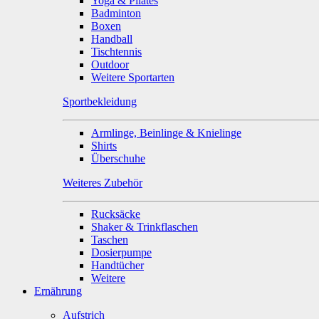
Yoga & Pilates
Badminton
Boxen
Handball
Tischtennis
Outdoor
Weitere Sportarten
Sportbekleidung
Armlinge, Beinlinge & Knielinge
Shirts
Überschuhe
Weiteres Zubehör
Rucksäcke
Shaker & Trinkflaschen
Taschen
Dosierpumpe
Handtücher
Weitere
Ernährung
Aufstrich