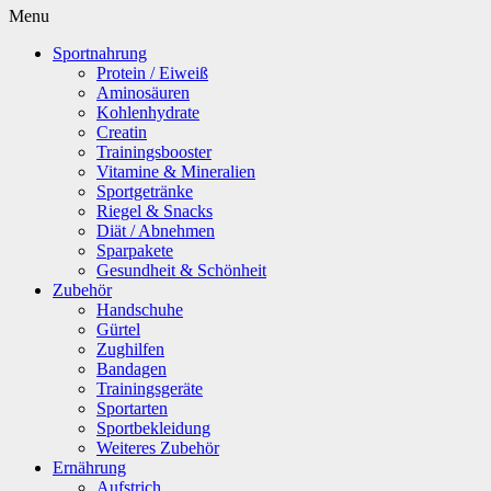
Menu
Sportnahrung
Protein / Eiweiß
Aminosäuren
Kohlenhydrate
Creatin
Trainingsbooster
Vitamine & Mineralien
Sportgetränke
Riegel & Snacks
Diät / Abnehmen
Sparpakete
Gesundheit & Schönheit
Zubehör
Handschuhe
Gürtel
Zughilfen
Bandagen
Trainingsgeräte
Sportarten
Sportbekleidung
Weiteres Zubehör
Ernährung
Aufstrich