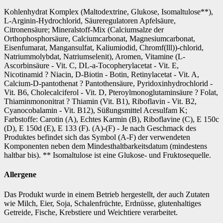
Kohlenhydrat Komplex (Maltodextrine, Glukose, Isomaltulose**),
L-Arginin-Hydrochlorid, Säureregulatoren Apfelsäure,
Citronensäure; Mineralstoff-Mix (Calciumsalze der
Orthophosphorsäure, Calciumcarbonat, Magnesiumcarbonat,
Eisenfumarat, Mangansulfat, Kaliumiodid, Chromf(lll))-chlorid,
Natriummolybdat, Natriumselenit), Aromen, Vitamine (L-
Ascorbinsäure - Vit. C, DL-a-Tocopherylacetat - Vit. E,
Nicotinamid ? Niacin, D-Biotin - Botin, Retinylacetat - Vit. A,
Calcium-D-pantothenat ? Pantothensäure, Pyridoxinhydrochlorid -
Vit. B6, Cholecalciferol - Vit. D, Pteroylmonoglutaminsäure ? Folat,
Thiaminmononitrat ? Thiamin (Vit. B1), Riboflavin - Vit. B2,
Cyanocobalamin - Vit. B12), Süßungsmittel Acesulfam K;
Farbstoffe: Carotin (A), Echtes Karmin (B), Riboflavine (C), E 150c
(D), E 150d (E), E 133 (F). (A)-(F) - Je nach Geschmack des
Produktes befindet sich das Symbol (A-F) der verwendeten
Komponenten neben dem Mindesthaltbarkeitsdatum (mindestens
haltbar bis). ** Isomaltulose ist eine Glukose- und Fruktosequelle.
Allergene
Das Produkt wurde in einem Betrieb hergestellt, der auch Zutaten
wie Milch, Eier, Soja, Schalenfrüchte, Erdnüsse, glutenhaltiges
Getreide, Fische, Krebstiere und Weichtiere verarbeitet.