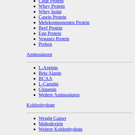
Clear Protein
Whey Protein
Whey Isolat
Casein Protein
Mehrkomponenten Protein
Beef Protein
Egg Protein
Veganes Protein
Proben
Aminosäuren
L-Arginin
Beta Alanin
BCAA
L-Carnitin
Glutamin
Weitere Aminosäuren
Kohlenhydrate
Weight Gainer
Maltodextrin
Weitere Kohlenhydrate