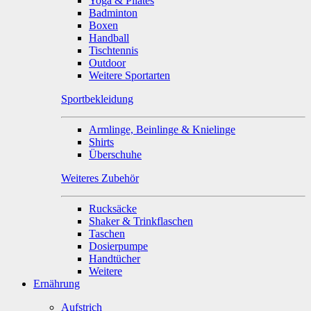
Yoga & Pilates
Badminton
Boxen
Handball
Tischtennis
Outdoor
Weitere Sportarten
Sportbekleidung
Armlinge, Beinlinge & Knielinge
Shirts
Überschuhe
Weiteres Zubehör
Rucksäcke
Shaker & Trinkflaschen
Taschen
Dosierpumpe
Handtücher
Weitere
Ernährung
Aufstrich