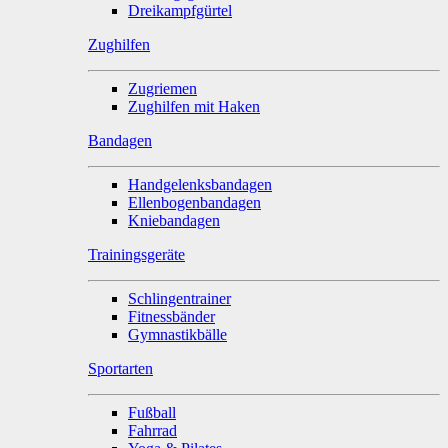
Dreikampfgürtel
Zughilfen
Zugriemen
Zughilfen mit Haken
Bandagen
Handgelenksbandagen
Ellenbogenbandagen
Kniebandagen
Trainingsgeräte
Schlingentrainer
Fitnessbänder
Gymnastikbälle
Sportarten
Fußball
Fahrrad