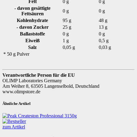
Fett
0 g
0 g
- davon gesättigte
0 g
0 g
Fettsäuren
Kohlenhydrate
95 g
48 g
- davon Zucker
25 g
13 g
Ballaststoffe
0 g
0 g
Eiweiß
1 g
0,5 g
Salz
0,05 g
0,03 g
* 50 g Pulver
Verantwortliche Person für die EU
OLIMP Laboratories Germany
Am Weiher 8, 63505 Langenselbold, Deutschland
www.olimpstore.de
Ähnliche Artikel
zum Artikel