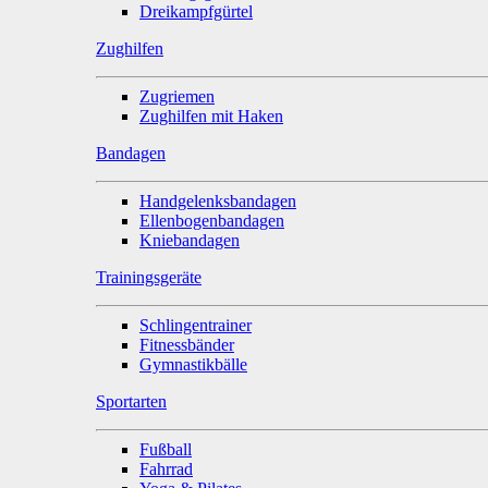
Dreikampfgürtel
Zughilfen
Zugriemen
Zughilfen mit Haken
Bandagen
Handgelenksbandagen
Ellenbogenbandagen
Kniebandagen
Trainingsgeräte
Schlingentrainer
Fitnessbänder
Gymnastikbälle
Sportarten
Fußball
Fahrrad