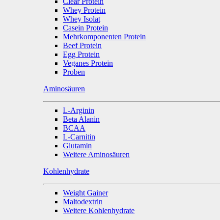
Clear Protein
Whey Protein
Whey Isolat
Casein Protein
Mehrkomponenten Protein
Beef Protein
Egg Protein
Veganes Protein
Proben
Aminosäuren
L-Arginin
Beta Alanin
BCAA
L-Carnitin
Glutamin
Weitere Aminosäuren
Kohlenhydrate
Weight Gainer
Maltodextrin
Weitere Kohlenhydrate