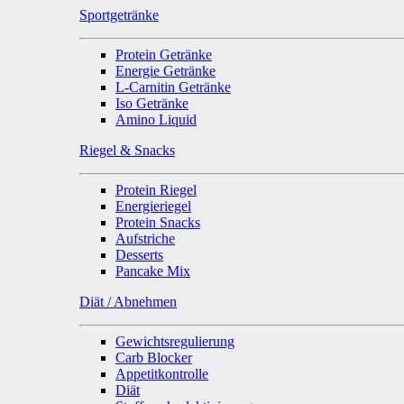
Sportgetränke
Protein Getränke
Energie Getränke
L-Carnitin Getränke
Iso Getränke
Amino Liquid
Riegel & Snacks
Protein Riegel
Energieriegel
Protein Snacks
Aufstriche
Desserts
Pancake Mix
Diät / Abnehmen
Gewichtsregulierung
Carb Blocker
Appetitkontrolle
Diät