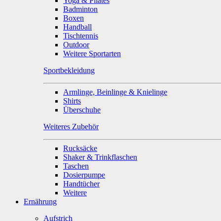
Yoga & Pilates
Badminton
Boxen
Handball
Tischtennis
Outdoor
Weitere Sportarten
Sportbekleidung
Armlinge, Beinlinge & Knielinge
Shirts
Überschuhe
Weiteres Zubehör
Rucksäcke
Shaker & Trinkflaschen
Taschen
Dosierpumpe
Handtücher
Weitere
Ernährung
Aufstrich