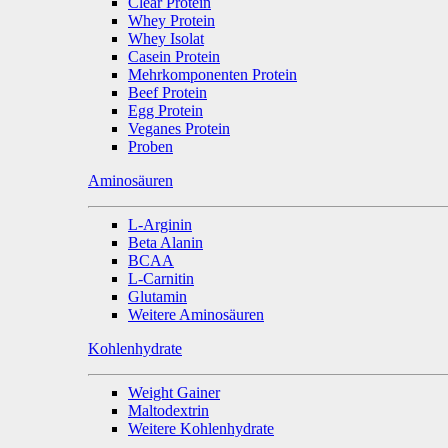
Clear Protein
Whey Protein
Whey Isolat
Casein Protein
Mehrkomponenten Protein
Beef Protein
Egg Protein
Veganes Protein
Proben
Aminosäuren
L-Arginin
Beta Alanin
BCAA
L-Carnitin
Glutamin
Weitere Aminosäuren
Kohlenhydrate
Weight Gainer
Maltodextrin
Weitere Kohlenhydrate