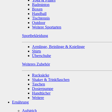
Yoga & Pilates
Badminton
Boxen
Handball
Tischtennis
Outdoor
Weitere Sportarten
Sportbekleidung
Armlinge, Beinlinge & Knielinge
Shirts
Überschuhe
Weiteres Zubehör
Rucksäcke
Shaker & Trinkflaschen
Taschen
Dosierpumpe
Handtücher
Weitere
Ernährung
Aufstrich