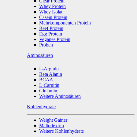
Clear Protein
Whey Protein
Whey Isolat
Casein Protein
Mehrkomponenten Protein
Beef Protein
Egg Protein
Veganes Protein
Proben
Aminosäuren
L-Arginin
Beta Alanin
BCAA
L-Carnitin
Glutamin
Weitere Aminosäuren
Kohlenhydrate
Weight Gainer
Maltodextrin
Weitere Kohlenhydrate