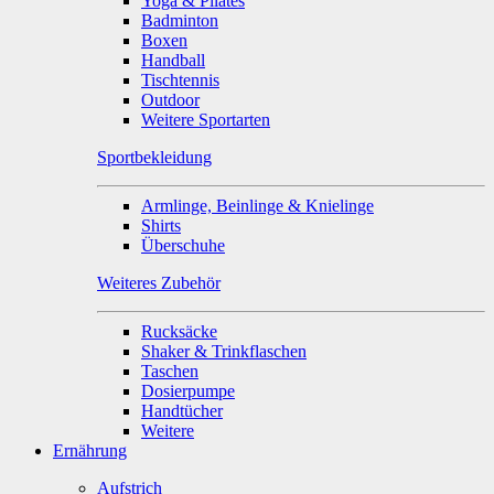
Yoga & Pilates
Badminton
Boxen
Handball
Tischtennis
Outdoor
Weitere Sportarten
Sportbekleidung
Armlinge, Beinlinge & Knielinge
Shirts
Überschuhe
Weiteres Zubehör
Rucksäcke
Shaker & Trinkflaschen
Taschen
Dosierpumpe
Handtücher
Weitere
Ernährung
Aufstrich