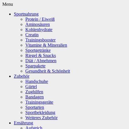
Menu
Sportnahrung
Protein / Eiweiß
Aminosäuren
Kohlenhydrate
Creatin
Trainingsbooster
Vitamine & Mineralien
Sportgetränke
Riegel & Snacks
Diät / Abnehmen
Sparpakete
Gesundheit & Schönheit
Zubehör
Handschuhe
Gürtel
Zughilfen
Bandagen
Trainingsgeräte
Sportarten
Sportbekleidung
Weiteres Zubehör
Ernährung
Aufstrich