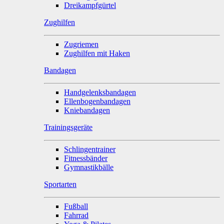
Dreikampfgürtel
Zughilfen
Zugriemen
Zughilfen mit Haken
Bandagen
Handgelenksbandagen
Ellenbogenbandagen
Kniebandagen
Trainingsgeräte
Schlingentrainer
Fitnessbänder
Gymnastikbälle
Sportarten
Fußball
Fahrrad