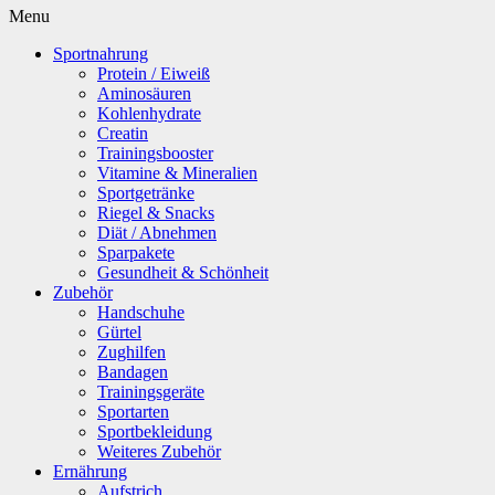
Menu
Sportnahrung
Protein / Eiweiß
Aminosäuren
Kohlenhydrate
Creatin
Trainingsbooster
Vitamine & Mineralien
Sportgetränke
Riegel & Snacks
Diät / Abnehmen
Sparpakete
Gesundheit & Schönheit
Zubehör
Handschuhe
Gürtel
Zughilfen
Bandagen
Trainingsgeräte
Sportarten
Sportbekleidung
Weiteres Zubehör
Ernährung
Aufstrich