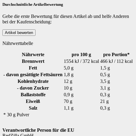
Durchschnittliche Artikelbewertung
Gebe die erste Bewertung für diesen Artikel ab und helfe Anderen
bei der Kaufenscheidung:
Nährwerttabelle
Nährwerte
pro 100 g
pro Portion*
Brennwert
1554 kJ / 372 kcal
466 kJ / 112 kcal
Fett
5,0 g
1,5 g
- davon gesättigte Fettsäuren
1,8 g
0,5 g
Kohlenhydrate
12 g
3,5 g
- davon Zucker
10 g
3,1 g
Ballaststoffe
0,9 g
0,3 g
Eiweiß
70 g
21 g
Salz
1,1 g
0,3 g
* 30 g Pulver
Verantwortliche Person für die EU
RedZilla GmbH