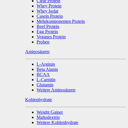
Clear Protein
Whey Protein
Whey Isolat
Casein Protein
Mehrkomponenten Protein
Beef Protein
Egg Protein
Veganes Protein
Proben
Aminosäuren
L-Arginin
Beta Alanin
BCAA
L-Carnitin
Glutamin
Weitere Aminosäuren
Kohlenhydrate
Weight Gainer
Maltodextrin
Weitere Kohlenhydrate