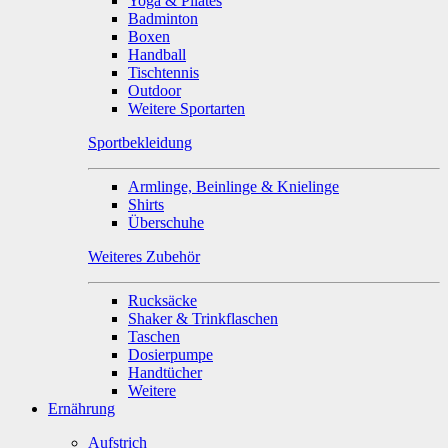
Yoga & Pilates
Badminton
Boxen
Handball
Tischtennis
Outdoor
Weitere Sportarten
Sportbekleidung
Armlinge, Beinlinge & Knielinge
Shirts
Überschuhe
Weiteres Zubehör
Rucksäcke
Shaker & Trinkflaschen
Taschen
Dosierpumpe
Handtücher
Weitere
Ernährung
Aufstrich