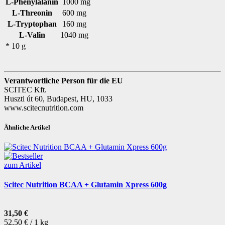
L-Phenylalanin
1000 mg
L-Threonin
600 mg
L-Tryptophan
160 mg
L-Valin
1040 mg
* 10 g
Verantwortliche Person für die EU
SCITEC Kft.
Huszti út 60, Budapest, HU, 1033
www.scitecnutrition.com
Ähnliche Artikel
zum Artikel
Scitec Nutrition BCAA + Glutamin Xpress 600g
31,50 €
52,50 € / 1 kg