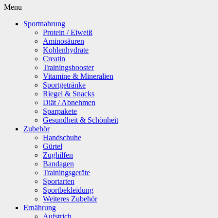
Menu
Sportnahrung
Protein / Eiweiß
Aminosäuren
Kohlenhydrate
Creatin
Trainingsbooster
Vitamine & Mineralien
Sportgetränke
Riegel & Snacks
Diät / Abnehmen
Sparpakete
Gesundheit & Schönheit
Zubehör
Handschuhe
Gürtel
Zughilfen
Bandagen
Trainingsgeräte
Sportarten
Sportbekleidung
Weiteres Zubehör
Ernährung
Aufstrich