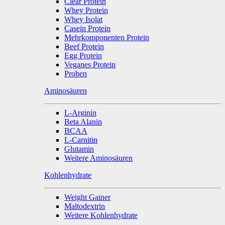
Clear Protein
Whey Protein
Whey Isolat
Casein Protein
Mehrkomponenten Protein
Beef Protein
Egg Protein
Veganes Protein
Proben
Aminosäuren
L-Arginin
Beta Alanin
BCAA
L-Carnitin
Glutamin
Weitere Aminosäuren
Kohlenhydrate
Weight Gainer
Maltodextrin
Weitere Kohlenhydrate