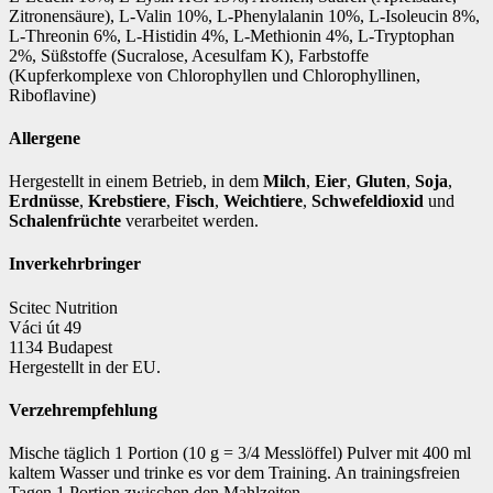
Zitronensäure), L-Valin 10%, L-Phenylalanin 10%, L-Isoleucin 8%,
L-Threonin 6%, L-Histidin 4%, L-Methionin 4%, L-Tryptophan
2%, Süßstoffe (Sucralose, Acesulfam K), Farbstoffe
(Kupferkomplexe von Chlorophyllen und Chlorophyllinen,
Riboflavine)
Allergene
Hergestellt in einem Betrieb, in dem
Milch
,
Eier
,
Gluten
,
Soja
,
Erdnüsse
,
Krebstiere
,
Fisch
,
Weichtiere
,
Schwefeldioxid
und
Schalenfrüchte
verarbeitet werden.
Inverkehrbringer
Scitec Nutrition
Váci út 49
1134 Budapest
Hergestellt in der EU.
Verzehrempfehlung
Mische täglich 1 Portion (10 g = 3/4 Messlöffel) Pulver mit 400 ml
kaltem Wasser und trinke es vor dem Training. An trainingsfreien
Tagen 1 Portion zwischen den Mahlzeiten.