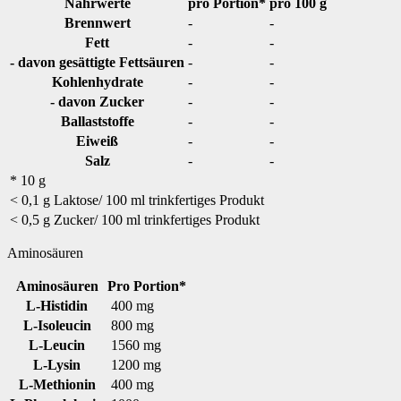
Nährwerte
pro Portion*
pro 100 g
Brennwert
-
-
Fett
-
-
- davon gesättigte Fettsäuren
-
-
Kohlenhydrate
-
-
- davon Zucker
-
-
Ballaststoffe
-
-
Eiweiß
-
-
Salz
-
-
* 10 g
< 0,1 g Laktose/ 100 ml trinkfertiges Produkt
< 0,5 g Zucker/ 100 ml trinkfertiges Produkt
Aminosäuren
Aminosäuren
Pro Portion*
L-Histidin
400 mg
L-Isoleucin
800 mg
L-Leucin
1560 mg
L-Lysin
1200 mg
L-Methionin
400 mg