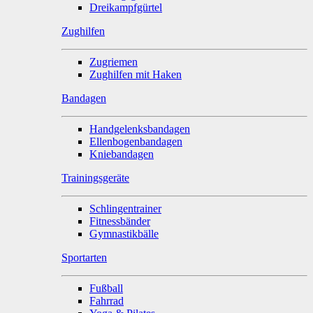
Dreikampfgürtel
Zughilfen
Zugriemen
Zughilfen mit Haken
Bandagen
Handgelenksbandagen
Ellenbogenbandagen
Kniebandagen
Trainingsgeräte
Schlingentrainer
Fitnessbänder
Gymnastikbälle
Sportarten
Fußball
Fahrrad