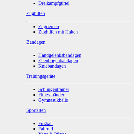
Dreikampfgürtel
Zughilfen
Zugriemen
Zughilfen mit Haken
Bandagen
Handgelenksbandagen
Ellenbogenbandagen
Kniebandagen
Trainingsgeräte
Schlingentrainer
Fitnessbänder
Gymnastikbälle
Sportarten
Fußball
Fahrrad