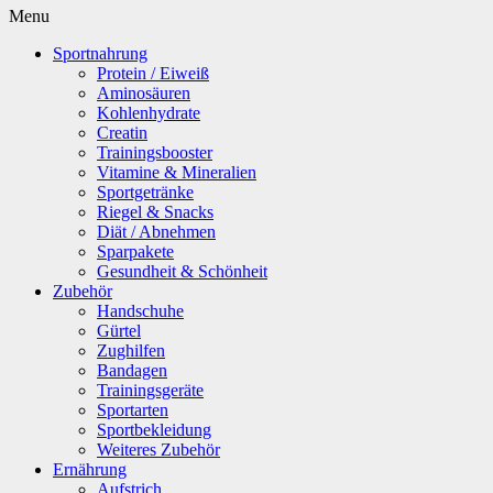
Menu
Sportnahrung
Protein / Eiweiß
Aminosäuren
Kohlenhydrate
Creatin
Trainingsbooster
Vitamine & Mineralien
Sportgetränke
Riegel & Snacks
Diät / Abnehmen
Sparpakete
Gesundheit & Schönheit
Zubehör
Handschuhe
Gürtel
Zughilfen
Bandagen
Trainingsgeräte
Sportarten
Sportbekleidung
Weiteres Zubehör
Ernährung
Aufstrich