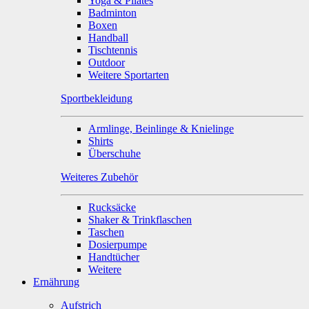
Yoga & Pilates
Badminton
Boxen
Handball
Tischtennis
Outdoor
Weitere Sportarten
Sportbekleidung
Armlinge, Beinlinge & Knielinge
Shirts
Überschuhe
Weiteres Zubehör
Rucksäcke
Shaker & Trinkflaschen
Taschen
Dosierpumpe
Handtücher
Weitere
Ernährung
Aufstrich