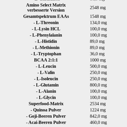
Amino Select Matrix
2548 mg
verbesserte Version
Gesamtspektrum EAAs
1548 mg
- L-Threonin
134,0 mg
- L-Lysin HCL
100,0 mg
- L-Phenylalanin
100,0 mg
- L-Histidin
89,0 mg
- L-Methionin
89,0 mg
- L-Tryptophan
36,0 mg
BCAA 2:1:1
1000 mg
- L-Leucin
500,0 mg
- L-Valin
250,0 mg
- L-Isoleucin
250,0 mg
- L-Glutamin
800,0 mg
- L-Alanin
100,0 mg
- L-Glycin
100,0 mg
Superfood-Matrix
2534 mg
- Quinoa Pulver
1224 mg
- Goji-Beeren Pulver
842,0 mg
- Acai-Beeren Pulver
460,0 mg