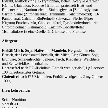
Extrakt, Maltodextrin], L-Tryptophan, Betain, Acetyl-L-Carnitin
HCl, L-Glutathion, Rotklee (Trifolium pratensel) Blatt- und
Blütenextrakt, Natriumselenit, Zinkbisglycinat [Zinkbisglycinat,
Glycin, Säure (Zitronensäure), Trennmittel (Siliciumdioxid)], D-
Pantothenat, Calcium, BioPerine® Schwarzer Pfeffer (Piper
Nigrum) Fruchtextrakt, Cholecalciferol, Pyridoxinhydrochlorid,
Chrompicolinat, Kaliumiodid, Calcium-L-Methylfolat.
1Isomaltulose ist eine Quelle für Glukose und Fruktose
Allergene
Enthält
Milch
,
Soja
,
Hafer
und
Mandeln
. Hergestellt in einem
Betrieb, der Lebensmittel herstellt, die Milch, Eier, Gluten, Soja,
Erdnüsse, Schalenfrüchte, Sellerie, Fisch, Krebstiere, Weichtiere
und Schwefeldioxid enthalten.
Lactosefrei
nach EU-Richtlinie: Enthält weniger als 0,1 g Lactose/
100 ml zubereitetes Getränk
Glutenfrei
nach EU-Richtlinien: Enthält weniger als 2 mg Gluten/
100 g
Inverkehrbringer
Scitec Nutrition
Váci út 49