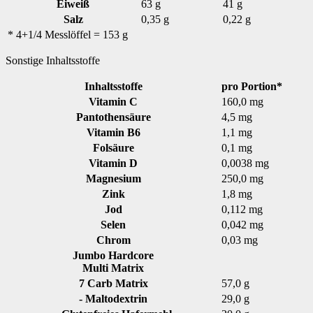
Eiweiß
63 g
41 g
Salz
0,35 g
0,22 g
* 4+1/4 Messlöffel = 153 g
Sonstige Inhaltsstoffe
Inhaltsstoffe
pro Portion*
Vitamin C
160,0 mg
Pantothensäure
4,5 mg
Vitamin B6
1,1 mg
Folsäure
0,1 mg
Vitamin D
0,0038 mg
Magnesium
250,0 mg
Zink
1,8 mg
Jod
0,112 mg
Selen
0,042 mg
Chrom
0,03 mg
Jumbo Hardcore
Multi Matrix
7 Carb Matrix
57,0 g
- Maltodextrin
29,0 g