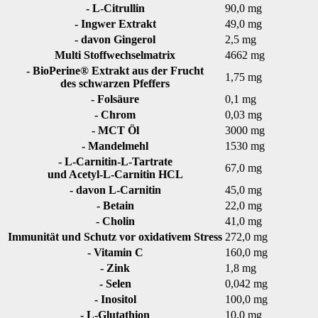
- L-Citrullin
90,0 mg
- Ingwer Extrakt
49,0 mg
- davon Gingerol
2,5 mg
Multi Stoffwechselmatrix
4662 mg
- BioPerine® Extrakt aus der Frucht
1,75 mg
des schwarzen Pfeffers
- Folsäure
0,1 mg
- Chrom
0,03 mg
- MCT Öl
3000 mg
- Mandelmehl
1530 mg
- L-Carnitin-L-Tartrate
67,0 mg
und Acetyl-L-Carnitin HCL
- davon L-Carnitin
45,0 mg
- Betain
22,0 mg
- Cholin
41,0 mg
Immunität und Schutz vor oxidativem Stress
272,0 mg
- Vitamin C
160,0 mg
- Zink
1,8 mg
- Selen
0,042 mg
- Inositol
100,0 mg
- L-Glutathion
10,0 mg