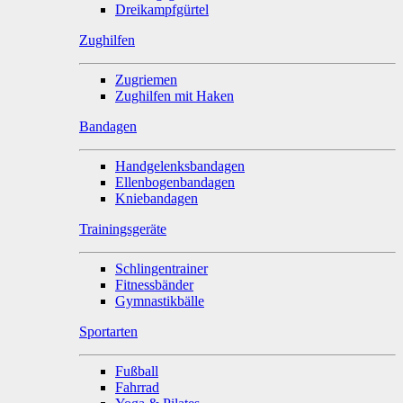
Dreikampfgürtel
Zughilfen
Zugriemen
Zughilfen mit Haken
Bandagen
Handgelenksbandagen
Ellenbogenbandagen
Kniebandagen
Trainingsgeräte
Schlingentrainer
Fitnessbänder
Gymnastikbälle
Sportarten
Fußball
Fahrrad