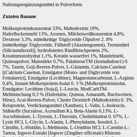
Nahrungsergänzungsmittel in Pulverform
Zutaten Banane
Molkenproteinkonzentrat 33%, Maltodextrin 19%,
Haferflockenmehl 13%, Aromen, Milcheiweißkonzentrat 4,8%,
Dextrose 3,3%, mittelkettige Triglyceride Ölpulver 2. 8%
[mittelkettige Triglyceride, Füllstoff (Akaziengummi), Trennmittel
(Siliciumdioxid)], hydrolisiertes Rindfleischprotein 2%,
Kreatinmonohydrat 1,1%, Kreatin wasserfrei 1%, Mandelmehl,
Quinoapulver, Maisstärke 0,7%, PalatinoseTM (Isomaltulose1) 0.
7%, Taurin, Goji-Beeren-Pulver, L-Glutamin, Calcium-Caseinat
[(Calcium-Caseinat, Emulgator (Mono- und Diglyceride von
Fettsäuren)], Emulgator (Lecithine), Magnesiumcarbonat, L-Arginin
0,4%, Instant-Molkenprotein-Isolat 0. 3 % [Molkenproteinisolat,
Emulgator: Lecithine (Soja)], L-Leucin, ModCarbTM-
Mehlmischung 0,3 % (Haferkleie, Quinoa, Amaranth, Buchweizen,
Hirse), Acai-Beeren-Pulver, Cluster Dextrin® (Maltodextrin) 0. 3%,
Reisprotein, Verdickungsmittel (Xanthan), L-Valin, L-Isoleucin,
Süßstoffe (Sucralose, Acesulfam K), Beta-Alanin 0,13%, L-
Ascorbinsäure, L-Tyrosin, L-Threonin, Cholinbitartrat 0. 07%, L-
Lysin HCl, L-Glycin, L-Alanin, L-Phenylalanin, Inositol, L-
Citrullin, L-Histidin, L-Methionin, L-Ornithin HCl, L-Carnitin-L-
Tartrat, Ingwer-Extrakt [Ingwer (Zingiber officinale) Rhizom-