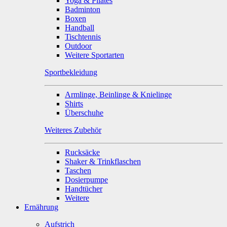
Yoga & Pilates
Badminton
Boxen
Handball
Tischtennis
Outdoor
Weitere Sportarten
Sportbekleidung
Armlinge, Beinlinge & Knielinge
Shirts
Überschuhe
Weiteres Zubehör
Rucksäcke
Shaker & Trinkflaschen
Taschen
Dosierpumpe
Handtücher
Weitere
Ernährung
Aufstrich