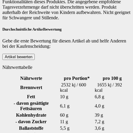
Funktionalitäten dieses Produktes. Die angegebene empfohlene
Tagesverzehrmenge darf nicht überschritten werden. Produkt
außerhalb der Reichweite von Kindern aufbewahren. Nicht geeignet
für Schwangere und Stillende.
Durchschnittliche Artikelbewertung
Gebe die erste Bewertung für diesen Artikel ab und helfe Anderen
bei der Kaufenscheidung:
Nährwerttabelle
Nährwerte
pro Portion*
pro 100 g
2532 kj / 600
1655 kj / 392
Brennwert
kcal
kcal
Fett
10 g
6,8 g
- davon gesättigte
6,1 g
4,0 g
Fettsäuren
Kohlenhydrate
60 g
39 g
- davon Zucker
11 g
7,2 g
Ballaststoffe
5,5 g
3,6 g