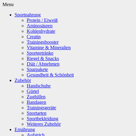
Menu
Sportnahrung
Protein / Eiweiß
Aminosäuren
Kohlenhydrate
Creatin
Trainingsbooster
Vitamine & Mineralien
Sportgetränke
Riegel & Snacks
Diät / Abnehmen
Sparpakete
Gesundheit & Schönheit
Zubehör
Handschuhe
Gürtel
Zughilfen
Bandagen
Trainingsgeräte
Sportarten
Sportbekleidung
Weiteres Zubehör
Ernährung
Aufstrich