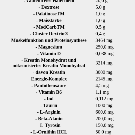
- Glutenfreies Hafermehl
20,0 g
- Dextrose
5,0 g
- PalatinoseTM
1,0 g
- Maisstärke
1,0 g
- ModCarbTM
0,5 g
- Cluster Dextrin®
0,4 g
Muskelfunktion und Proteinsynthese
3464 mg
- Magnesium
250,0 mg
- Vitamin D
0,038 mg
- Kreatin Monohydrat und
3214 mg
mikronisiertes Kreatin Monohydrat
- davon Kreatin
3000 mg
Energie-Komplex
2145 mg
- Pantothensäure
4,5 mg
- Vitamin B6
1,1 mg
- Iod
0,112 mg
- Taurin
1000 mg
- L-Arginin
600,0 mg
- Beta-Alanin
200,0 mg
- L-Tyrosin
150,0 mg
- L-Ornithin HCL
50,0 mg