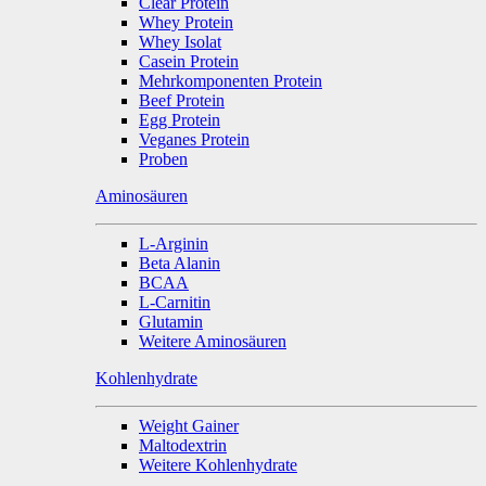
Clear Protein
Whey Protein
Whey Isolat
Casein Protein
Mehrkomponenten Protein
Beef Protein
Egg Protein
Veganes Protein
Proben
Aminosäuren
L-Arginin
Beta Alanin
BCAA
L-Carnitin
Glutamin
Weitere Aminosäuren
Kohlenhydrate
Weight Gainer
Maltodextrin
Weitere Kohlenhydrate