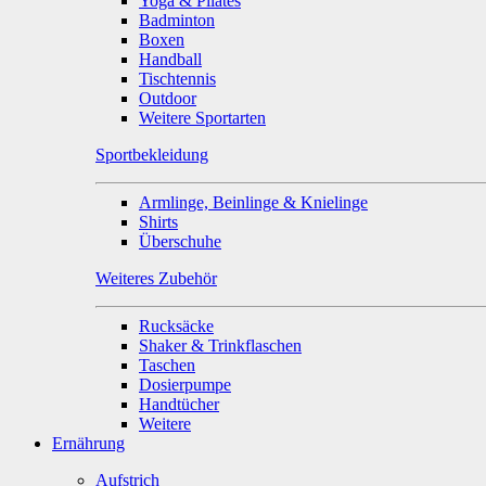
Yoga & Pilates
Badminton
Boxen
Handball
Tischtennis
Outdoor
Weitere Sportarten
Sportbekleidung
Armlinge, Beinlinge & Knielinge
Shirts
Überschuhe
Weiteres Zubehör
Rucksäcke
Shaker & Trinkflaschen
Taschen
Dosierpumpe
Handtücher
Weitere
Ernährung
Aufstrich