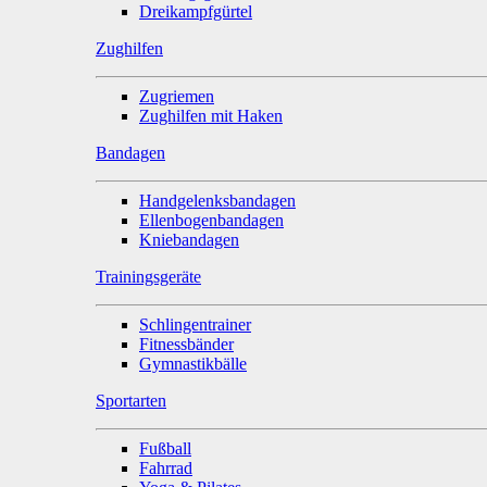
Dreikampfgürtel
Zughilfen
Zugriemen
Zughilfen mit Haken
Bandagen
Handgelenksbandagen
Ellenbogenbandagen
Kniebandagen
Trainingsgeräte
Schlingentrainer
Fitnessbänder
Gymnastikbälle
Sportarten
Fußball
Fahrrad