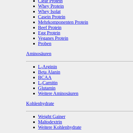
Clear Protein
Whey Protein
Whey Isolat
Casein Protein
Mehrkomponenten Protein
Beef Protein
Egg Protein
Veganes Protein
Proben
Aminosäuren
L-Arginin
Beta Alanin
BCAA
L-Carnitin
Glutamin
Weitere Aminosäuren
Kohlenhydrate
Weight Gainer
Maltodextrin
Weitere Kohlenhydrate