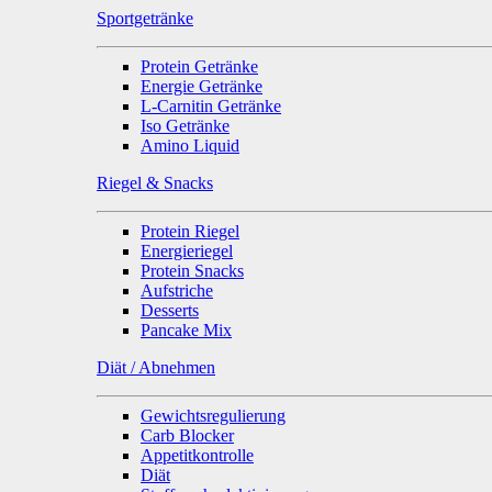
Sportgetränke
Protein Getränke
Energie Getränke
L-Carnitin Getränke
Iso Getränke
Amino Liquid
Riegel & Snacks
Protein Riegel
Energieriegel
Protein Snacks
Aufstriche
Desserts
Pancake Mix
Diät / Abnehmen
Gewichtsregulierung
Carb Blocker
Appetitkontrolle
Diät