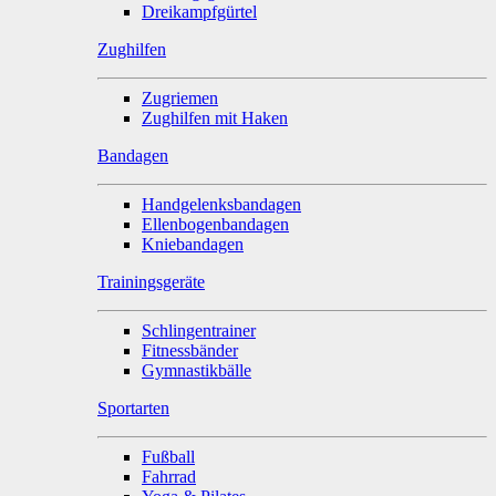
Dreikampfgürtel
Zughilfen
Zugriemen
Zughilfen mit Haken
Bandagen
Handgelenksbandagen
Ellenbogenbandagen
Kniebandagen
Trainingsgeräte
Schlingentrainer
Fitnessbänder
Gymnastikbälle
Sportarten
Fußball
Fahrrad