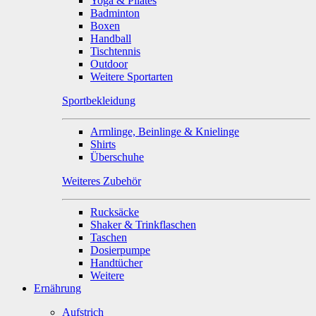
Yoga & Pilates
Badminton
Boxen
Handball
Tischtennis
Outdoor
Weitere Sportarten
Sportbekleidung
Armlinge, Beinlinge & Knielinge
Shirts
Überschuhe
Weiteres Zubehör
Rucksäcke
Shaker & Trinkflaschen
Taschen
Dosierpumpe
Handtücher
Weitere
Ernährung
Aufstrich