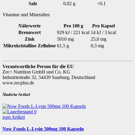
Salz
0,02 g
<0,1
Vitamine und Mineralien
Nährwerte
Pro 100 g
Pro Kapsel
Brennwert
929 kJ / 221 kcal
14 kJ / 3 kcal
Zink
5010 mg
25,0 mg
Mikrokristalline Zellulose
61,5 g
0,3 mg
Verantwortliche Person für die EU
Zec+ Nutrition GmbH und Co. KG
Industriestraße 32, 54439 Saarburg, Deutschland
www.zecplus.de
Ähnliche Artikel
zum Artikel
Now Foods L-Lysin 500mg 100 Kapseln