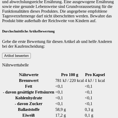
und abwechslungsreiche Ernährung. Eine ausgewogene Ernährung
sowie eine gesunde Lebensweise sind Grundvoraussetzung für die
Funktionalitäten dieses Produktes. Die angegebene empfohlene
Tagesverzehrmenge darf nicht überschritten werden. Bewahre das
Produkt bitte außerhalb der Reichweite von Kindern auf.
Durchschnittliche Artikelbewertung
Gebe die erste Bewertung für diesen Artikel ab und helfe Anderen
bei der Kaufenscheidung:
Nährwerttabelle
Nährwerte
Pro 100 g
Pro Kapsel
Brennwert
781 kJ / 220 kcal
4 kJ / 1 kcal
Fett
<0,1
<0,1
- davon gesättigte Fettsäuren
<0,1
<0,1
Kohlenhydrate
<0,1
<0,1
- davon Zucker
<0,1
<0,1
Ballaststoffe
58,9 g
0,3 g
Eiweiß
17,2 g
0,1 g