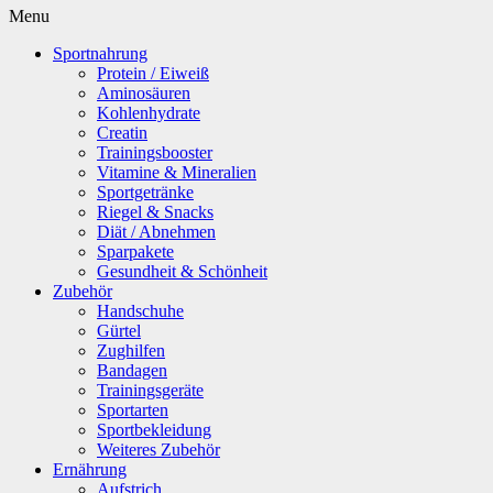
Menu
Sportnahrung
Protein / Eiweiß
Aminosäuren
Kohlenhydrate
Creatin
Trainingsbooster
Vitamine & Mineralien
Sportgetränke
Riegel & Snacks
Diät / Abnehmen
Sparpakete
Gesundheit & Schönheit
Zubehör
Handschuhe
Gürtel
Zughilfen
Bandagen
Trainingsgeräte
Sportarten
Sportbekleidung
Weiteres Zubehör
Ernährung
Aufstrich