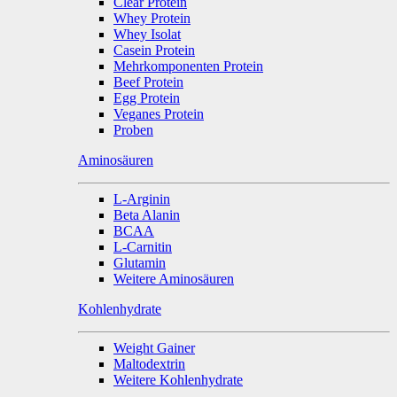
Clear Protein
Whey Protein
Whey Isolat
Casein Protein
Mehrkomponenten Protein
Beef Protein
Egg Protein
Veganes Protein
Proben
Aminosäuren
L-Arginin
Beta Alanin
BCAA
L-Carnitin
Glutamin
Weitere Aminosäuren
Kohlenhydrate
Weight Gainer
Maltodextrin
Weitere Kohlenhydrate